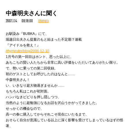
ファイト一発、ワタクシも書初めました。
中森明夫さんに聞く
2007.1.14 09:18:00
Utamaru
お馴染み『BUBKA』にて、
堀越日出夫さん提案のもと始まった不定期？連載
『アイドルを救え！』
/rhymester/blog/2006-12-10
1月号の第一回目はホント、思った以上に、
あちこちの賢い人たちから非常に高い評価をいただいてありがたい限り。
で、勢いに乗っての第二回収録。
初のゲストとしてお呼びしたのはなんと……
中森明夫さん！
い、いきなり超大物過ぎませんか……
もちろん私はこれが初対面。
ハンパなきビビりを押し隠しつつ、
当然のように超勉強になるお話を沢山うかがってきました。
このように展示されています。
せっかくの機会なので、
高一の春に購入してからそれこそ現在にいたるまで、
おそらく自分が意識している以上に深く影響を受けてしまっているはずの怪
著、