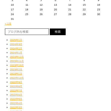
3
4
5
6
7
8
9
10
11
12
13
14
15
16
JBとMUROくんに感謝！
17
18
19
20
21
22
23
24
25
26
27
28
29
30
31
« 1月
2025年1月
2024年3月
2024年2月
2024年1月
2023年12月
2023年11月
2023年10月
2023年2月
2023年1月
でわでわ〜♪
2022年12月
JIN
2022年9月
2022年8月
2022年7月
2022年6月
2022年5月
2022年4月
2022年3月