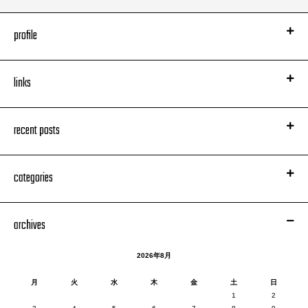
profile
links
ジェイムス・ブラウンの8トラック・テープ！
recent posts
categories
ニューアカ的なレトリックを駆使してアイドルを語る、という、
まさしく「85年的」と言うほかないスタイルもさることながら、
いま読み返すと、
おニャン子登場直前という時代の空気感を生々しく伝える歴史的資料として
archives
も、
実は普通に興味深い記述が満載。
2026年8月
今回の座談会にもある程度その復習の成果が生かせたのではないかと思いま
すが……
月
火
水
木
金
土
日
ということで次号（も）必読！
1
2
（宇多丸）