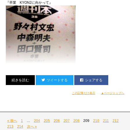
『卒業 KYON2に向かって』
〈B-ボッキ〉に気合いを感じます。
先日、取材でMUROくんと対談。
そしたら、プレゼントいただいちゃいました。
ツイートする
シェアする
この記事だけ表示
▲ページトップへ
にサインをいただく
« 前へ
1
…
204
205
206
207
208
209
210
211
212
213
214
次へ »