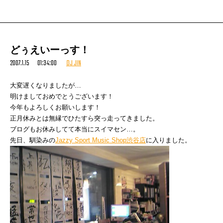
どぅえいーっす！
2007.1.15 01:34:00
DJ JIN
大変遅くなりましたが…
明けましておめでとうございます！
今年もよろしくお願いします！
正月休みとは無縁でひたすら突っ走ってきました。
ブログもお休みしてて本当にスイマセン…
。
先日、馴染みの
Jazzy Sport Music Shop渋谷店
に入りました。