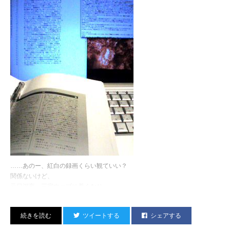
……あのー、紅白の録画くらい観ていい？
関係ないけど、
元日深夜、三宿ウェブに着くなり、
複数の人間から
「師匠っ！ 紅白、今年も白組勝ちましたよー！」と
ツイートする
シェアする
やたらと報告されたのはなぜだったんだ……？！
別にそこ、そんなに気にしてないから僕！