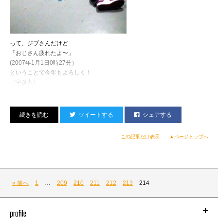
って、ジブさんだけど……
「おじさん疲れたよ〜」
(2007年1月1日0時27分）
ということで今年もよろしく！
（宇多丸）
ツイートする
シェアする
この記事だけ表示
▲ページトップへ
« 前へ
1
…
209
210
211
212
213
214
profile