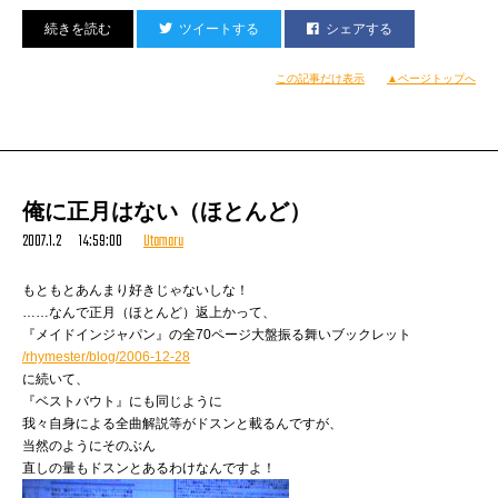
エビちゃんと押切もえの特番など。
ツイートする
シェアする
（宇多丸）
この記事だけ表示
▲ページトップへ
俺に正月はない（ほとんど）
2007.1.2 14:59:00
Utamaru
もともとあんまり好きじゃないしな！
……なんで正月（ほとんど）返上かって、
『メイドインジャパン』の全70ページ大盤振る舞いブックレット
/rhymester/blog/2006-12-28
に続いて、
『ベストバウト』にも同じように
我々自身による全曲解説等がドスンと載るんですが、
当然のようにそのぶん
直しの量もドスンとあるわけなんですよ！