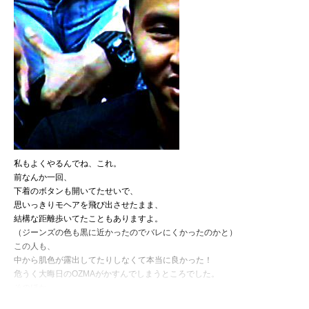
私もよくやるんでね、これ。
前なんか一回、
下着のボタンも開いてたせいで、
思いっきりモヘアを飛び出させたまま、
結構な距離歩いてたこともありますよ。
（ジーンズの色も黒に近かったのでバレにくかったのかと）
この人も、
中から肌色が露出してたりしなくて本当に良かった！
危うく大晦日のOZMAがかすんでしまうところでした。
そのほか、
『さんまのまんま』落合一家篇（福嗣19歳）、