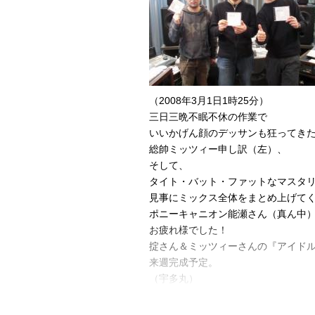
（2008年3月1日1時25分）
三日三晩不眠不休の作業で
いいかげん顔のデッサンも狂ってき
総帥ミッツィー申し訳（左）、
そして、
タイト・バット・ファットなマスタ
見事にミックス全体をまとめ上げて
ポニーキャニオン能瀬さん（真ん中
お疲れ様でした！
掟さん＆ミッツィーさんの『アイドル
来週完成予定。
（宇多丸）