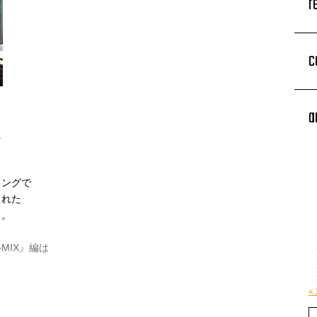
r
c
a
た
リングで
くれた
）。
MIX』編は
«