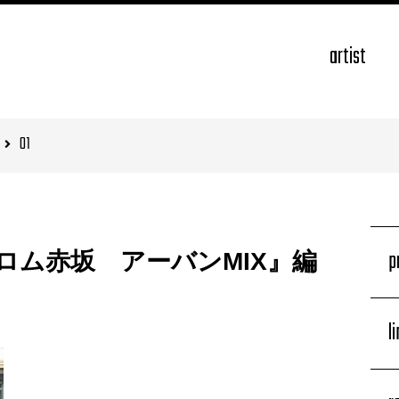
artist
01
p
ロム赤坂 アーバンMIX』編
l