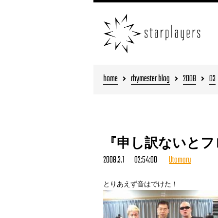
home
rhymester blog
2008
03
『申し訳ないとフ
2008.3.1 02:54:00
Utamaru
とりあえず音はでけた！