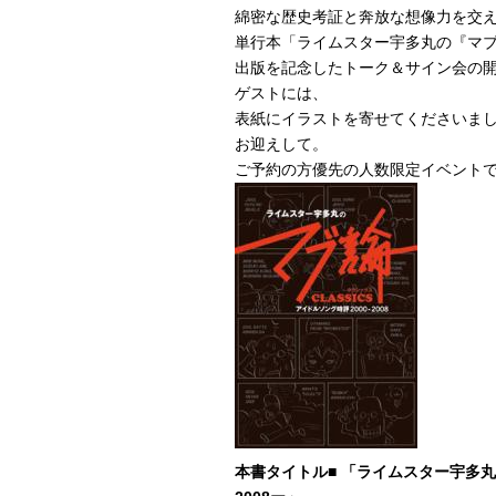
綿密な歴史考証と奔放な想像力を交
単行本「ライムスター宇多丸の『マブ論 C
出版を記念したトーク＆サイン会の
ゲストには、
表紙にイラストを寄せてくださいまし
お迎えして。
ご予約の方優先の人数限定イベント
本書タイトル■ 「ライムスター宇多丸の『