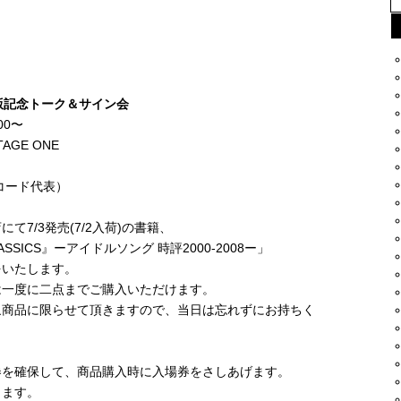
』出版記念トーク＆サイン会
00〜
AGE ONE
ーレコード代表）
7/3発売(7/2入荷)の書籍、
SICS』ーアイドルソング 時評2000-2008ー」
をいたします。
は一度に二点までご購入いただけます。
象商品に限らせて頂きますので、当日は忘れずにお持ちく
券を確保して、商品購入時に入場券をさしあげます。
ります。