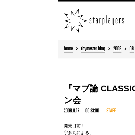
home
rhymester blog
2008
06
『マブ論 CLAS
ン会
2008.6.17 00:33:00
STAFF
発売目前！
宇多丸による、