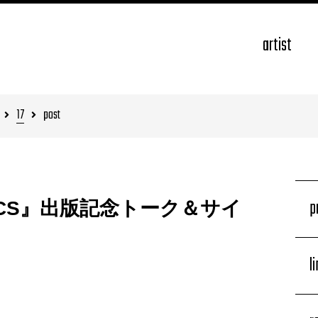
artist
17
post
p
SICS』出版記念トーク＆サイ
l