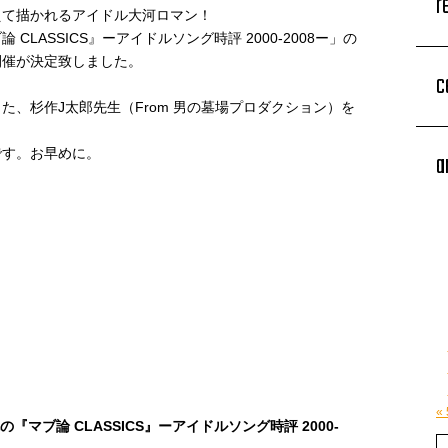
r
えて描かれるアイドル大河ロマン！
LASSICS』ーアイドルソング時評 2000-2008ー」の
開催が決定致しました。
c
た、杉作J太郎先生（From 男の墓場プロダクション）を
です。お早めに。
a
«
マブ論 CLASSICS』ーアイドルソング時評 2000-