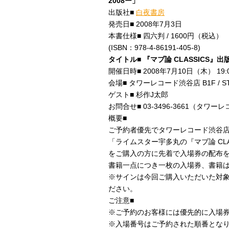
2008ー」
出版社■
白夜書房
発売日■ 2008年7月3日
本書仕様■ 四六判 / 1600円（税込）
(ISBN：978-4-86191-405-8)
タイトル■ 『マブ論 CLASSICS
開催日時■ 2008年7月10日（木） 19:
会場■ タワーレコード渋谷店 B1F / ST
ゲスト■ 杉作J太郎
お問合せ■ 03-3496-3661（タワ
概要■
ご予約者優先でタワーレコード渋谷店にて
「ライムスター宇多丸の『マブ論 CLAS
をご購入の方に先着で入場券の配布
書籍一点につき一枚の入場券、書籍
※サインは今回ご購入いただいた対
ださい。
ご注意■
※ご予約のお客様には優先的に入場
※入場番号はご予約された順番とな