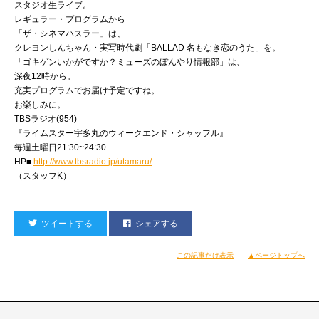
スタジオ生ライブ。
レギュラー・プログラムから
「ザ・シネマハスラー」は、
クレヨンしんちゃん・実写時代劇「BALLAD 名もなき恋のうた」を。
「ゴキゲンいかがですか？ミューズのぼんやり情報部」は、
深夜12時から。
充実プログラムでお届け予定ですね。
お楽しみに。
TBSラジオ(954)
『ライムスター宇多丸のウィークエンド・シャッフル』
毎週土曜日21:30~24:30
HP■
http://www.tbsradio.jp/utamaru/
（スタッフK）
ツイートする
シェアする
この記事だけ表示
▲ページトップへ