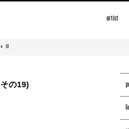
artist
10
p
その19)
l