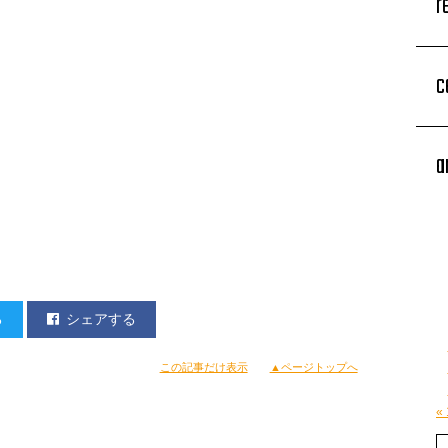
r
c
a
る
シェアする
この記事だけ表示
▲ページトップへ
«