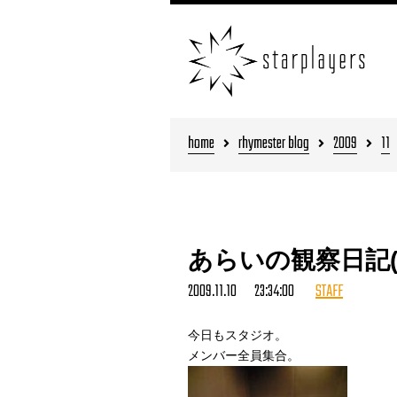
home
rhymester blog
2009
11
あらいの観察日記(
2009.11.10 23:34:00
STAFF
今日もスタジオ。
メンバー全員集合。