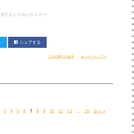
て、
てきたんじゃないかニャー。
る
シェアする
この記事だけ表示
▲ページトップへ
3
4
5
6
7
8
9
10
11
12
…
15
次へ »