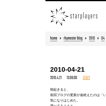
home
rhymester blog
2010
04
2010-04-21
2010.4.21 13:06:00
STAFF
朝起きると、
前回ブログの更新が途絶えたのは「
気になりはじめた。
調べてみようと、