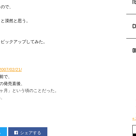
r
るので、
」と漠然と思う。
c
をピックアップしてみた。
a
/2007/02/21/
直前で、
）の発売直後、
一ヶ月」という頃のことだった。
い。
«
る
シェアする