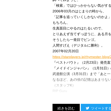
「検索」ではひっかからない気がす
2006年03月のはじまりの時から、
「記事を追っていくしかないのかよ
もちろん、
生真面目にやるのはたるいので、
とりあえず当てずっぽうに、ある月
そうしたら一発目でビンゴ。
人間すげえ（デジタルに勝利）。
2007年02月20日
https://starplayers.jp/rhymester-blog
『ベストバウト』（2月23日）発売
『メイドインジャパン』（1月31日
武道館公演（3月31日）まで「あと
なるほど、あの頃の記憶はあまりな
（スタッフK）
RIP Guru
ツイートす