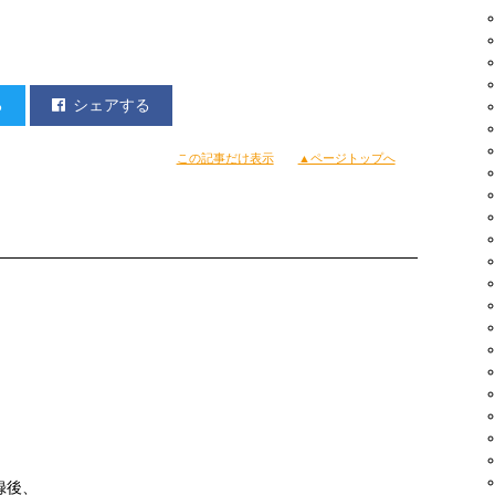
る
シェアする
この記事だけ表示
▲ページトップへ
録後、