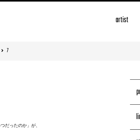
artist
7
p
l
いつだったのか」が、