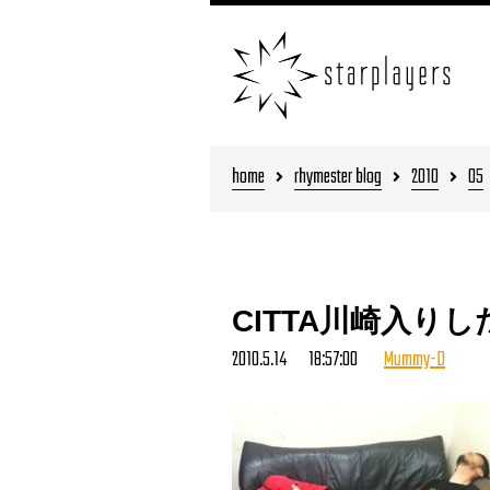
home
rhymester blog
2010
05
CITTA川崎入りし
2010.5.14 18:57:00
Mummy-D