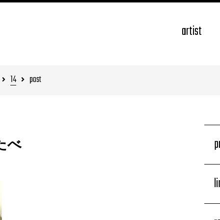
artist
14
post
p
たべ
l