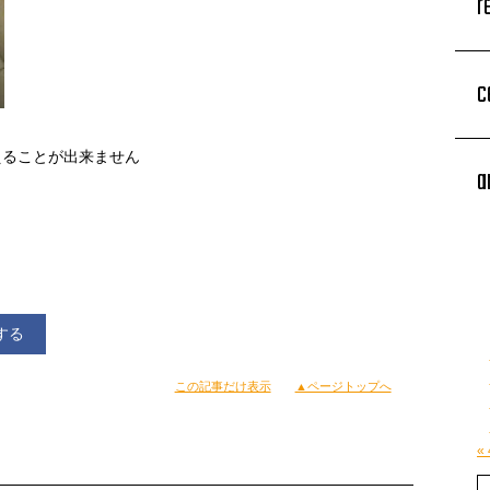
r
c
えることが出来ません
a
する
この記事だけ表示
▲ページトップへ
«