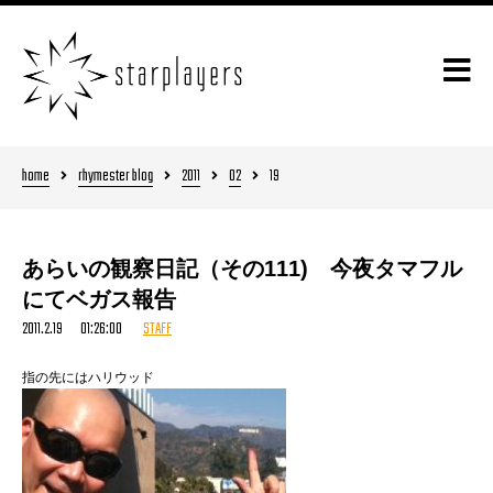
home
rhymester blog
2011
02
19
あらいの観察日記（その111) 今夜タマフル
にてベガス報告
2011.2.19 01:26:00
STAFF
指の先にはハリウッド