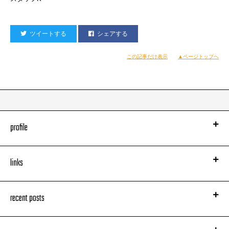
ツイートする
シェアする
この記事だけ表示
▲ページトップへ
profile
links
recent posts