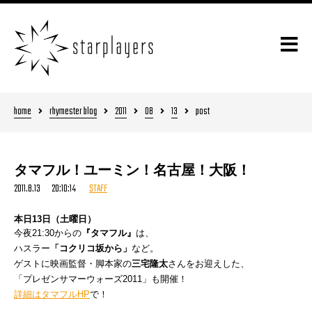
home
rhymester blog
2011
08
13
post
タマフル！ユーミン！名古屋！大阪！
2011.8.13 20:10:14
STAFF
本日13日（土曜日）
今夜21:30からの
『タマフル』
は、
ハスラー
「コクリコ坂から」
など。
ゲストに映画監督・脚本家の
三宅隆太
さんをお迎えした、
「プレゼンサマーウォーズ2011」も開催！
詳細はタマフルHP
で！