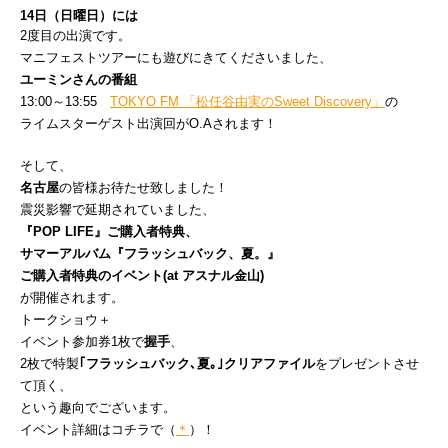
14日（日曜日）には
2度目の出演です。
マニフェストツアーにも遊びにきてくださいました、
ユーミンさんの番組
13:00～13:55
TOKYO FM 「松任谷由実のSweet Discovery」
の
ライムスターゲスト出演回がO.Aされます！
そして、
名古屋
の皆様お待たせ致しました！
震災影響で延期されていました、
『POP LIFE』ご購入者特典、
サマーアルバム『フラッシュバック、夏。』
ご購入者特典のイベント(at アスナル金山)
が開催されます。
トークショウ＋
イベント参加券1枚で
握手
、
2枚で特製
｢フラッシュバック､夏｡｣クリアファイル
をプレゼントさせ
て頂く、
という趣向でございます。
イベント詳細はコチラで（
＊
）！