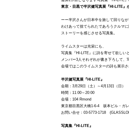
東京・目黒で半沢健写真展『HI-LITE
ーー半沢さんが日本中を旅して回りなが
わけあって捨てられたであろうクルマに
ストーリーを感じさせる写真集。
ライムスターは光栄にも、
写真集『HI-LITE』に詩を寄せて欲しい
メンバー3人それぞれが書き下ろして、
会場ではこのライムスターの詩も展示さ
半沢健写真展『HI-LITE』
会期：3月29日（土）～4月13日（日）
時間：11:00～20:00
会場：104 Rmond
東京都目黒区大橋1-6-4 坂本ビル・ガ
お問い合せ：03-5773-1718 (GLASSLOFT
写真集『HI-LITE』