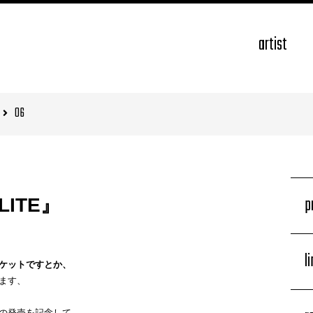
artist
06
p
LITE』
l
ケットですとか、
ます、
E』の発売を記念して、