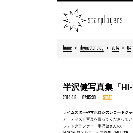
home
rhymester blog
2014
04
半沢健写真集『HI-
2014.4.6 02:05:39
STAFF
ライムスターやマボロシのレコードジャ
アーティスト写真を撮ってくださってい
フォトグラファー・半沢健さんの、
通算2作目となります写真集『HI-LIT