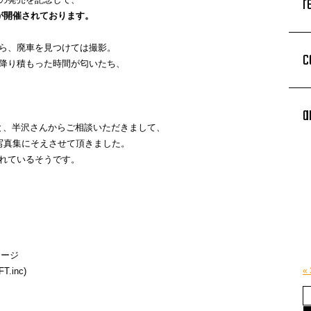
r
』が開催されております。
ら、廃車を見つけては撮影。
c
降り積もった時間が匂いたち、
a
と、
半沢さんからご相談いただきまして、
写真集にそえさせて頂きました。
れているそうです。
レージ
.inc)
«