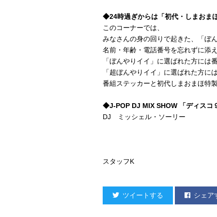
◆24時過ぎからは「初代・しまおま
このコーナーでは、
みなさんの身の回りで起きた、「ぼ
名前・年齢・電話番号を忘れずに添
「ぼんやりイイ」に選ばれた方には
「超ぼんやりイイ」に選ばれた方に
番組ステッカーと初代しまおまほ特
◆J-POP DJ MIX SHOW 「ディス
DJ ミッシェル・ソーリー
スタッフK
ツイートする
シェア