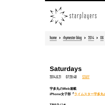
home
rhymester blog
2014
06
Saturdays
2014.6.21 07:29:48
STAFF
宇多丸のWeb連載
iPhone女子部『
ライムスター宇多丸
TBSラジオ