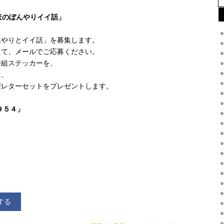
ほのぼんやりイイ話」
んやりとイイ話」を募集します。
えて、メールでご応募ください。
番組ステッカーを、
は、
製レターセットをプレゼントします。
コ９５４」
する