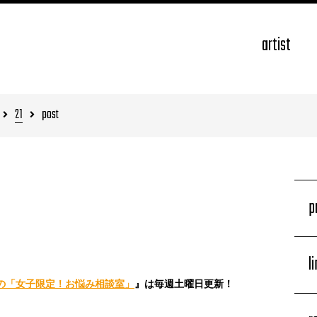
artist
21
post
p
l
の「女子限定！お悩み相談室」
』は毎週土曜日更新！