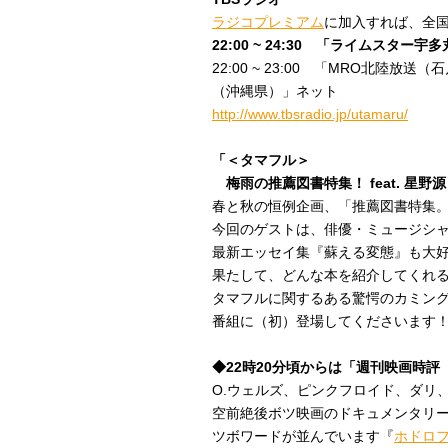
ラジコプレミアム
に加入すれば、全
22:00 ~ 24:30 「ライムス
22:00 ~ 23:00 「MRO北陸
（沖縄県）」ネット
http://www.tbsradio.jp/utamaru/
「＜タマフル＞
梅雨の推薦図書特集！ feat. 星野
春と秋の恒例企画、「推薦図書特集
今回のゲストは、俳優・ミュージシ
最新エッセイ集『蘇える変態』も大
果たして、どんな本を紹介してくれ
タマフルに関するある驚愕のカミン
番組に（初）登場してくださいます
◆22時20分頃からは「週刊映画時
O.ウェルズ、ピンクフロイド、ダリ
空前絶後ボツ映画のドキュメンタリ
ツボワードが並んでいます『
ホドロフ