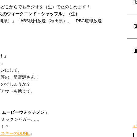
r
国どこからでもラジオを（生）でたのしめます！
ター宇多丸のウィークエンド・シャッフル」（生）
放送（石川県）」「ABS秋田放送（秋田県）」「RBC琉球放送
c
a
源！」
。」
ャンにして、
好評の、星野源さん！
るのでしょうか？
グアウトも携えて、
！
評 ムービーウォッチメン」
、ミックジャガー……
ー！？
«
スキーのDUNE
』