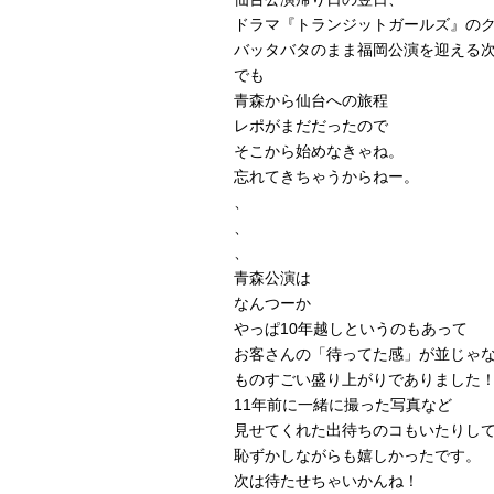
ドラマ『トランジットガールズ』の
バッタバタのまま福岡公演を迎える
でも
青森から仙台への旅程
レポがまだだったので
そこから始めなきゃね。
忘れてきちゃうからねー。
、
、
、
青森公演は
なんつーか
やっぱ10年越しというのもあって
お客さんの「待ってた感」が並じゃ
ものすごい盛り上がりでありました
11年前に一緒に撮った写真など
見せてくれた出待ちのコもいたりし
恥ずかしながらも嬉しかったです。
次は待たせちゃいかんね！