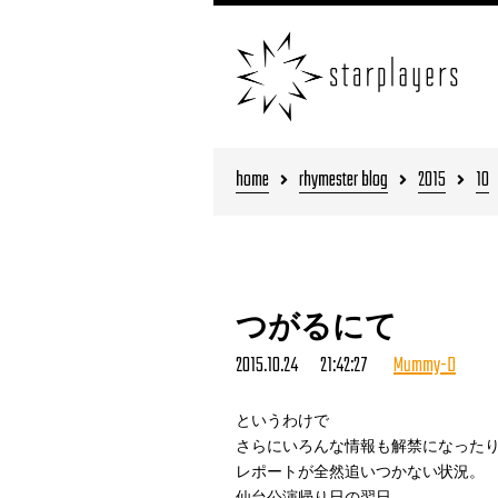
home
rhymester blog
2015
10
つがるにて
2015.10.24 21:42:27
Mummy-D
というわけで
さらにいろんな情報も解禁になった
レポートが全然追いつかない状況。
仙台公演帰り日の翌日、