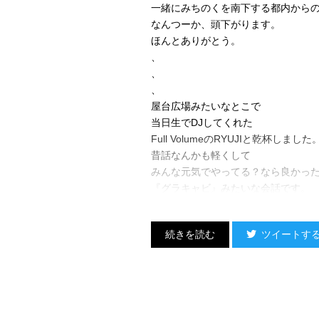
一緒にみちのくを南下する都内から
なんつーか、頭下がります。
ほんとありがとう。
、
、
、
屋台広場みたいなとこで
当日生でDJしてくれた
Full VolumeのRYUJIと乾杯しました
昔話なんかも軽くして
みんな元気でやってる？なら良かっ
『グラキャビ』みたいな会話です。
徐々に酔ってくだらない会話になっ
ツイートす