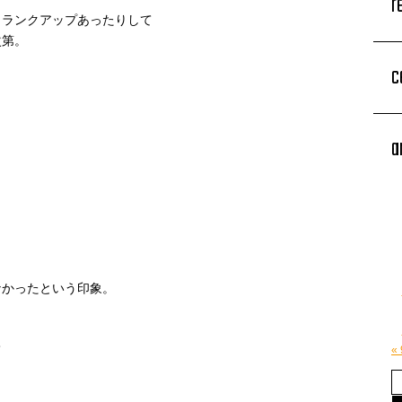
r
クランクアップあったりして
次第。
c
a
なかったという印象。
！
て
«