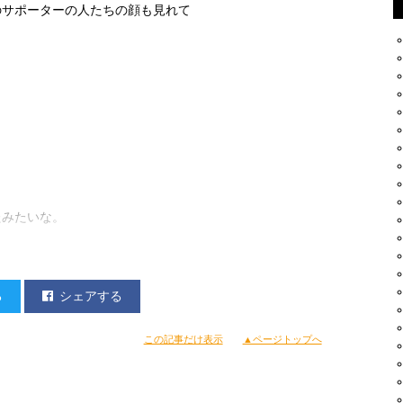
のサポーターの人たちの顔も見れて
。
たみたいな。
ていった（笑）
る
シェアする
この記事だけ表示
▲ページトップへ