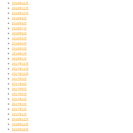
一体 三人はどんなことを話しているのでしょうか？
2018年12月
「Bitter, Sweet & Beautiful」ツアーの東京公演をおさめたこちらのDVDは
2018年11月
12月30日リリース！
2018年10月
お楽しみに！！
2018年9月
2018年8月
2018年7月
2018年6月
2018年5月
スタッフ・T
2018年4月
2018年3月
2018年2月
2018年1月
2017年12月
2017年11月
2017年10月
2017年9月
2017年8月
2017年6月
2017年5月
2017年4月
2017年3月
2017年2月
2017年1月
2016年12月
2016年11月
2016年10月