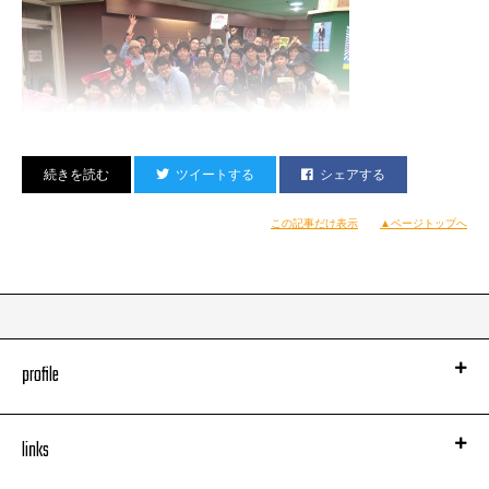
ツイートする
シェアする
この記事だけ表示
▲ページトップへ
岡山のみなさんと！
残り２公演！
今週末の富山公演は小箱セットリストとなっております。是非！
profile
ライムスター全国ツアー
「KING OF STAGE VOL. 12 Bitter, Sweet & Beautiful Release Tour
links
2015」
http://www.rhymester.jp/king-of-stage-vol12/