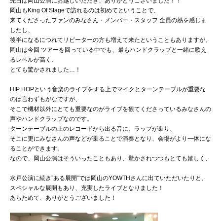
先日は岡山公演にお越しいただき、ありがとうございました！！
岡山もKing Of Stageで訪れるのは初めてということで、
来てくださったファンのみなさん・メンバー・スタッフ 全員の熱を感じま
したし、
後半になるにつれてリピーターの方も増えて来たということもありますが、
岡山は今回 ツアーを回っている中でも、最もハンドクラップと一緒に歌え
るレベルが高く、
とても驚かされました…！
HIP HOPという音楽のライブをする上でマイクとターンテーブルが重要な
のは言わずもがなですが、
そこで機材以外にとても重要なのがライブを観てくださっているみなさんの
声やハンドクラップなのです。
ターンテーブルの上のレコードから出る音に、ラップが乗り、
そこに更にみなさんの声などが乗ることで演奏となり、会場がより一体にな
ることができます。
なので、岡山公演はそういったこともあり、驚かされつつもとても嬉しく、
水戸公演に続き”ある展開”では岡山のYOWTHさんに出ていただいたりと、
スペシャルな展開もあり、充実したライブとなりました！
あらためて、ありがとうございました！