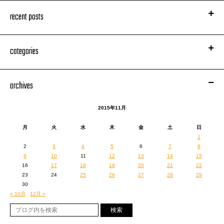
2015年11月22日（日）富山：MAIRO
recent posts
17:00 Open / 18:00 Start
グッズ先行販売 16:00 ~ 16:30
（予定）
料金：オールスタンディング ￥4,500（税込）ドリンク代別
categories
お問い合わせ：CITTA’WORKS 044-276-8841
チケットぴあ
：0570-02-9999（Pコード：269-212）
ローソンチケット
：0570-084-003（Lコード：52025）
イープラス：
http://eplus.jp
archives
ツイッターアカウント
@rhymes_info
さんが、
2015年11月
期間限定アカウント
@rhymes_commune
を、
全国ツアー『KING OF STAGE VOL. 12』仕様にしてくださいました。
月
火
水
木
金
土
日
ハッシュタグは
#kingofstage12
。
1
いつもありがとうございます！
よろしくお願いします！
2
3
4
5
6
7
8
9
10
11
12
13
14
15
16
17
18
19
20
21
22
23
24
25
26
27
28
29
余談。
30
« 10月
12月 »
岡山公演の翌日。東京についてから都内某所にて、ライブでの宣言通り「あ
る収録」を行いました。