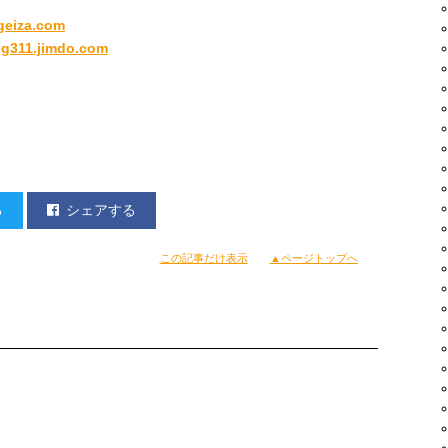
geiza.com
ing311.jimdo.com
る
シェアする
この記事だけ表示
▲ページトップへ