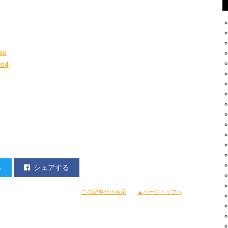
Hso
zc4
る
シェアする
この記事だけ表示
▲ページトップへ