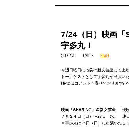
スタッフ・T
7/24（日）映画「
宇多丸！
2016.7.20 16:30:16
STAFF
今週日曜日に池袋の新文芸坐にて上映の
トークゲストとして宇多丸が出演い
HPにはコメントも寄せておりますの
映画「SHARING」＠新文芸坐 上
７月２４日（日）〜27日（水） 連日 2
※宇多丸は24日（日）に出演いたし