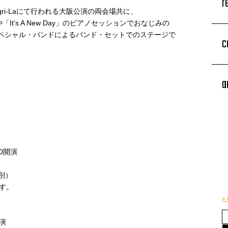
r
gri-Laにて行われる大阪公演の両会場共に、
It’s A New Day」のピアノセッションでおなじみの
るスペシャル・バンドによるバンド・セットでのステージで
c
a
00開演
別）
です。
«
開演