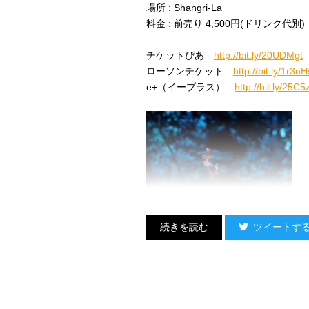
場所 : Shangri-La
料金 : 前売り 4,500円(ドリンク代別)
チケットぴあ
http://bit.ly/20UDMgt
ローソンチケット
http://bit.ly/1r3n
e+（イープラス）
http://bit.ly/25C5
ツイートす