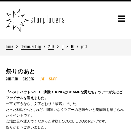
home
rhymester blog
2016
11
18
post
祭りのあと
2016.11.18 03:33:16
LIVE
STAFF
『ベストバウト Vol. 3 沸騰！ KINGとCHAMPな男たち』ツアーが先ほど
ファイナルを迎えました。
一言で言うなら、文字どおり「最高」でした。
たった3本だったけれど、間違いなくツアーの意味合いと醍醐味を感じられ
たイベントです。
会場に足を運んでくださった皆様とSCOOBIE DOのおかげです。
ありがとうございました。