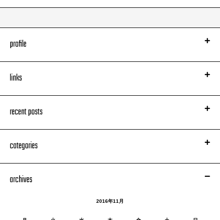
profile
links
recent posts
categories
archives
2016年11月