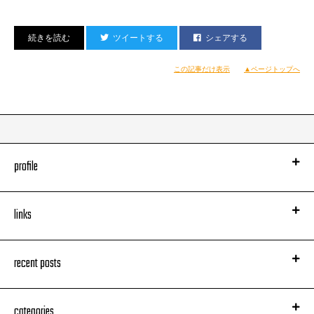
2020年東京オリンピック・パラリンピックを控え、
全世界へ発信する日本の伝統行事を紹介する新たな切り口の映像がまた一つ
ツイートする
シェアする
追加された。
この記事だけ表示
▲ページトップへ
同映像は、以下YOU TUBE等で公開されています。
■動画URL
大垣祭の軕（ヤマ）行事・メインVersion映像
profile
links
recent posts
大垣祭の軕（ヤマ）行事・ショートVersion映像
categories