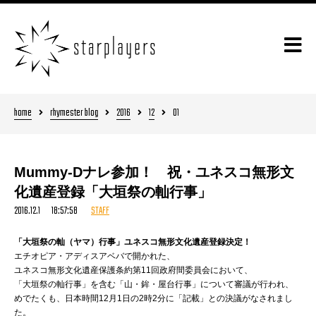
home
rhymester blog
2016
12
01
Mummy-Dナレ参加！ 祝・ユネスコ無形文
化遺産登録「大垣祭の軕行事」
2016.12.1 18:57:58
STAFF
「大垣祭の軕（ヤマ）行事」ユネスコ無形文化遺産登録決定！
エチオピア・アディスアベバで開かれた、
ユネスコ無形文化遺産保護条約第11回政府間委員会において、
「大垣祭の軕行事」を含む「山・鉾・屋台行事」について審議が行われ、
めでたくも、日本時間12月1日の2時2分に「記載」との決議がなされまし
た。