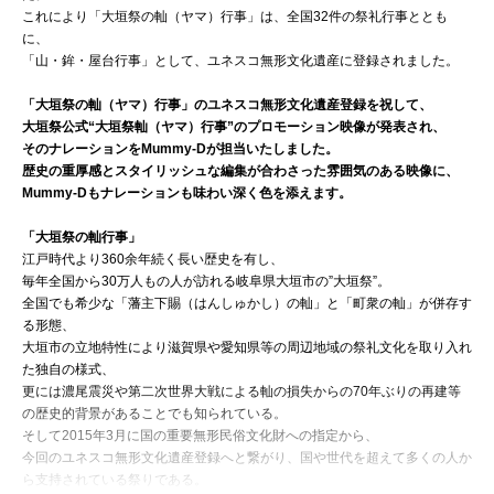
これにより「大垣祭の軕（ヤマ）行事」は、全国32件の祭礼行事ととも
に、
「山・鉾・屋台行事」として、ユネスコ無形文化遺産に登録されました。
「大垣祭の軕
（ヤマ）
行事」の
ユネスコ無形文化遺産登録を祝して、
大垣祭公式“大垣祭軕（ヤマ）行事”のプロモーション映像が発表され、
そのナレーションをMummy-Dが担当いたしました。
歴史の重厚感とスタイリッシュな編集が合わさった
雰囲気のある映像に、
Mummy-Dもナレーションも味わい深く色を添えます。
「大垣祭の軕行事」
江戸時代より360余年続く長い歴史を有し、
毎年全国から30万人もの人が訪れる岐阜県大垣市の”大垣祭”。
全国でも希少な「藩主下賜（はんしゅかし）の軕」と「町衆の軕」が併存す
る形態、
大垣市の立地特性により滋賀県や愛知県等の周辺地域の祭礼文化を取り入れ
た独自の様式、
更には濃尾震災や第二次世界大戦による軕の損失からの70年ぶりの再建等
の歴史的背景があることでも知られている。
そして2015年3月に国の重要無形民俗文化財への指定から、
今回のユネスコ無形文化遺産登録へと繋がり、国や世代を超えて多くの人か
ら支持されている祭りである。