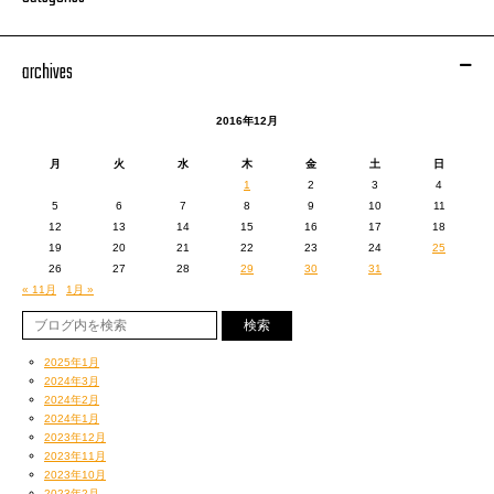
archives
2016年12月
月
火
水
木
金
土
日
1
2
3
4
5
6
7
8
9
10
11
12
13
14
15
16
17
18
19
20
21
22
23
24
25
26
27
28
29
30
31
■大垣市HP：
http://www.city.ogaki.lg.jp/
« 11月
1月 »
岸
2025年1月
2024年3月
2024年2月
2024年1月
2023年12月
2023年11月
2023年10月
2023年2月