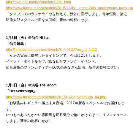
http://club-bar-family.com/date/1231.html
http://www.theroom.jp/schedule/2016/12/the_room_24th_anniversary_party
「タマフルでのラジオライヴを終えて、渋谷に直行します。毎年恒例、染之
助染太郎スタイルで皿を大回転。新年の乾杯にぜひ」
1月3日（火）＠仙台 Hi-hat
「仙台超黒」
http://hihatsendai.com/mc-events/仙台超黒/?mc_id=1412
「女房の実家に帰省したタイミングで、今回はDJもします。
イベント・タイトルもヤバめな仙台ファンク・イベント。
仙台屈指のファンカティアーDJズのみなさん出演。新年の乾杯にぜひ」
1月6日（金）＠渋谷 The Room
「Breakthrough」
http://www.theroom.jp/schedule/2017/01/breakthrough_84.php
「お馴染みレギュラー極上未来音場。2017年新春スペシャルでお届けしま
す。
いつものあったか〜い雰囲気を正月気分で輪にかけてほっこりプロデュース
します。新年の乾杯にぜひ」