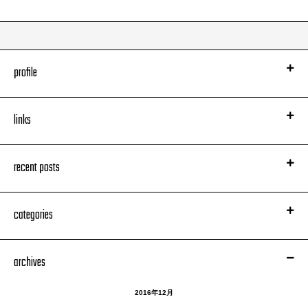
profile
links
recent posts
categories
archives
2016年12月