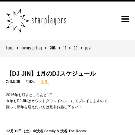
home
rhymester blog
2016
12
30
post
【DJ JIN】1月のDJスケジュール
2016.12.30 14:19:45
STAFF
2016年も残すところあと1日…。
今年もDJ JINはカウントダウンイベントにてプレイしますので、
踊って新年を迎えたい方は是非お越し下さい！
12月31日（土）＠渋谷 Family & 渋谷 The Room