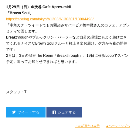
1月29日（日）＠渋谷 Cafe Apres-midi
「Brown Soul」
https://tabelog.com/tokyo/A1303/A130301/13004498/
「半角カナ・ツイートでもお馴染みサバービア橋本徹さんのカフェ、アプレ
ミディで回します。
Breakthroughやブルックリン・パーラーなど自分の現場にもよく遊びにき
てくれるナイスなBrown Soulクルーと極上音楽お届け。夕方から夜の開催
です」
2月は、3日の渋谷The Room「Breakthrough」、19日に横浜Loopでスピン
予定。追ってお知らせできればと思います。
スタッフ・T
ツイートする
シェアする
この記事だけ表示
▲ページトップへ