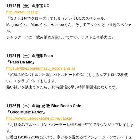
1月13日（金）＠原宿 UC
http://www.ucess.jp
「なんと1月でクローズしてしまうというUCのスペシャル。
Magaraくん、Muroくん、Hasebeくん、そしてアタクシという超スペシャ
ル。
ジャック・ハニー飲み納めが寂しいですが、ラストこそ盛大に」
1月21日（土）＠沼津 Poco
「Pass Da Mic」
https://twitter.com/numazu_poco?lang=ja
「沼津のMCバトルに出演。バトルビートのDJ（もちろんアナログ2枚使
い）＋クラブプレイもします。
熱い闘いを演出できたら。16時開場の早い時間帯開催になります」
1月26日（木）＠自由が丘 Blue Books Cafe
「Good Music Parlor」
http://www.bluebookscafe.jp/jiyugaoka/
「お馴染みブルックリン・パーラー系列の極上空間でラウンジ・プレイしま
す。
出番は19:30-22:00にかけて。寒い冬を温めるヴィンテージ・ソウル・ミュ