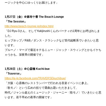
ージックを中心にゆっくりお届けします」
1月27日（金）＠麻布十番 The Beach Lounge
「The Session」
http://www.beach-lounge.jp/index.html
「DJ Ryu-3さん、そしてYukijirushiくんのパーティの1周年にお呼ばれしま
した。
ヒップホップ／R&B／ダンス・クラシックなど世代縦断系でいきたいと思
います。
ブルーノ・マーズで最近キテるニュー・ジャック・スウィングとかもイケち
ゃうかも。深夜帯の開催です」
1月28日（土）＠心斎橋 Kuchi-bue
「Traverse」
https://ja-jp.facebook.com/TRAVERSEkuchibue/
「大阪・心斎橋のレストランバーで行われる音楽イベントに参上。
〈歌モノ〉という広めの括りで選曲お題いただきまして、
時代／ジャンル超えのミュージック・ジャーニー〈歌モノ〉でいきたいと思
います。若干早めの夜帯の開催です」