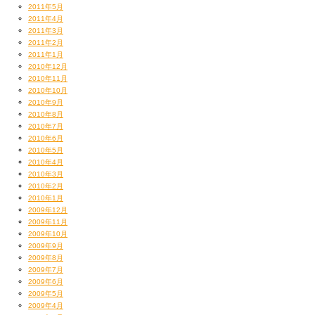
そのお隣マニー村多氏。
2011年5月
時を超えて丸の内の夜景をバックに
2011年4月
こんな出会いがあるとは。。。
2011年3月
2011年2月
2011年1月
2010年12月
2010年11月
2010年10月
2010年9月
2010年8月
2010年7月
2010年6月
2010年5月
2010年4月
2010年3月
2010年2月
2010年1月
2009年12月
2009年11月
2009年10月
ちょっと信じられないかもしれないが
2009年9月
これ、おなじ新丸ビル７階の
2009年8月
くっそオッ洒落なフロア（ハウス様）内にある
2009年7月
超レトロなスナック、『来夢来人』。
2009年6月
ここがわたくしたちの楽屋なのであった（笑）
2009年5月
2009年4月