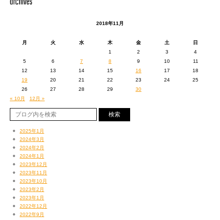
archives
（メインヴァースはいつものスタジオで録音済み）
（実際は
ハマグリ
。常識レベル！^^;）
とっても楽しいセッションであった。
2018年11月
うーん、酷い（笑）
こんな人が『魅力みつけびと』になって良いのか不安だが
月
火
水
木
金
土
日
（
ここよりくだらない部分
）
詳しい人はいくらでもいるからね
1
2
3
4
何が楽しいって
これからオレが桑名のイイところをいっぱいみつけて
5
6
7
8
9
10
11
セッションももちろんだったのだけど
発信していけばイイのだ。
12
13
14
15
16
17
18
このマテリアルクラブ、『人間交差点2018』で
多分（笑）
19
20
21
22
23
24
25
コイちゃんとTOSHI-LOW（BRAHMAN）がそれこそ
しかししかし
26
27
28
29
30
交差したことによって（ほとんど初対面だったんだって！）
SEAMOの『TOKAI SUMMIT』では
« 10月
12月 »
TOSHI-LOWもアルバム参加することになって
よくナガシマスパーランド（桑名市長島町）にお邪魔したし
そんな人間のつながりが
暴れ川、
オレらにとってもとっても嬉しいのであるが
木曽三川（木曽川、揖斐川、長良川）の治水を描いた
2025年1月
数日前にTOSHI-LOWが地方帰りでベロベロに酔ったまま
平田弘史先生の劇画『薩摩義士伝』も読んでたし
2024年3月
スタジオに現れたらしいのだが
興味は尽きない。
2024年2月
その時彼が話した、
思わず調べ過ぎてしまいそうになるのを
2024年1月
福岡のゲトーな『角打ち』
現地に赴いた時の新鮮なリアクションのために
2023年12月
（かくうち＝一角で立ち飲みのできる酒屋さん）
必死にこらえている次第。
2023年11月
で目撃したかなり終着駅なおじさま（歯ー無い）の
2023年10月
それはそうと
2023年2月
酒のツマミに関する話が
2023年1月
コイちゃんの口づてで聞いても面白すぎて
2022年12月
いや、コイちゃんが話し上手いのか
2022年9月