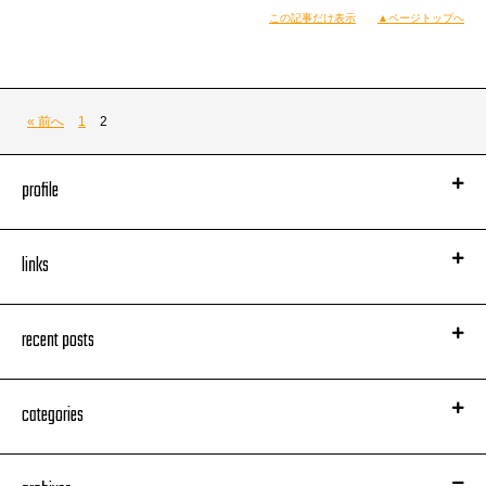
この記事だけ表示
▲ページトップへ
東京の東京は丸の内、新丸ビルで
ちょっとした記者会見っていうか
レセプションパーティーみたいのがあって
そこで軽くご挨拶してきましたー。
写真を見るとなんかかしこまっているように見えるのだが
« 前へ
1
2
実際はGDGDトーク200%。
司会が我らが歴史クラブ会長
（右端、アッコちゃん。芋煮会野球ベンチでも隣であった）
ポニーキャニオン、マニー村多氏であったため
profile
さてさて肝心の楽曲は
リラックスし過ぎたか。
『マテリアルワールド』
と言いまして
コイちゃん曰く、
「Dさんたちにはニルヴァーナなビートの上で
links
それにしても
ラップしてもらいます！」
歴史や地理が好きなわたくしでも
ということで、オレも挑戦したことのない曲調だっただけに
とっても新鮮！
【シャチョーとの会話】
recent posts
打ち込みのドラムや鍵盤の上にコイちゃんの歌声が乗るのも
「ああ、桑名ね！はいはい。
また新鮮であった。
東海道が
そこから
海路になるって言う」
あとアッコちゃん、歌声が澄んで美しく、艶もあって、
（本当は熱田、宮宿から
そこまで）
categories
なんか感心した（←なんだそれw）
役者やのう。
【マネジャHotchiとの会話】
写真のスタジオではRyohuくんとの
「確かあそこはー、アレだ、
掛け合い部分だのを録るだけだったのであるが
アワビ
が名産だったんじゃねえか？」