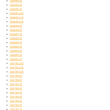
2009年3月
2009年2月
2009年1月
2008年12月
2008年11月
2008年10月
2008年9月
2008年8月
2008年7月
2008年6月
2008年5月
2008年4月
2008年3月
2008年2月
2008年1月
2007年12月
黙々と仕込みをこなすバーテンさんから
2007年11月
「実はファンです」と
2007年10月
サインをお願いされてとても光栄であった！
2007年9月
ちょっとオレのカッコがだらしないのが残念なのだが
2007年8月
2007年7月
店内はこれでもか！ってくらい
2007年6月
昭和のスナックの大コスプレ状態！
2007年5月
『星屑スキャット』さんのポスターや
2007年4月
数々の芸能人のサインや
2007年3月
豊富すぎるお酒のラインナップなどなど
2007年2月
とにかく情報が多くて目が回ります（笑）
2007年1月