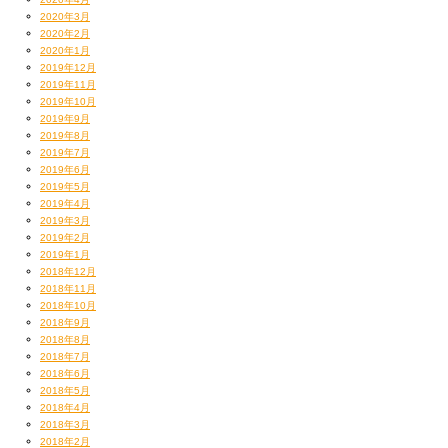
2020年3月
2020年2月
2020年1月
2019年12月
2019年11月
2019年10月
2019年9月
くうーーーっ！
2019年8月
こんなの美味いに決まってるじゃん！
2019年7月
逆にガッカリだよ！（←意味不明）
2019年6月
オレ、大の貝好き！貝ならなんでも。
2019年5月
2019年4月
しかもその中でも二枚貝は特になのだ！！！
2019年3月
2019年2月
2019年1月
ということで
2018年12月
我が家でも家族でやってみることにしたのだが（笑）
2018年11月
2018年10月
これがホントに！！！
2018年9月
一秒だけイカが通り過ぎていくのであった！！！
2018年8月
わはははは！！！！！
2018年7月
やっぱイカって大部分、醤油など調味料と食感が
2018年6月
味を担っているんだなあと実感。
2018年5月
あのねえ、アレに近いよ、
2018年4月
2018年3月
珍味のするめソーメン！（笑）
2018年2月