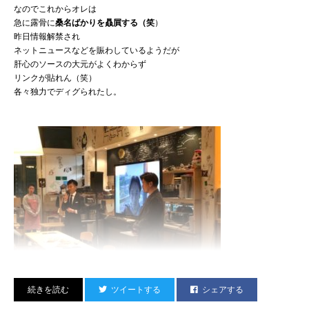
昔からベボベの楽曲に参加してたり
なのでこれからオレは
PETROLZのトリビュートに参加してたり
急に露骨に
桑名ばかりを贔屓する（笑
）
最近なんか冨田ラボさんのアルバムにまで客演してたりして
昨日情報解禁され
すんげーいい立ち位置！
ネットニュースなどを賑わしているようだが
ちょっと羨ましい（笑）
肝心のソースの大元がよくわからず
彼によると、もともと『ズットズレテルズ』というバンドを
リンクが貼れん（笑）
Okamoto’sの一部メンバーとやっていたので
各々独力でディグられたし。
わりとその辺柔軟なんだそうな。
ヤングなラッパーからすると
相当速めの楽曲であったと思うが
（オールドスクール・ファーストラップおじさんのオレでも
ちょっと手こずった）
完全に乗りこなしていて流石だった。
楽曲の最後でユニゾンなんかも二人でトライしたんだけど
オレの手癖だらけの歌詞にも関わらず
完璧に合わせてくる。無茶苦茶リズムいいです。
ツイートする
シェアする
んで
それに先立って去る10月25日(木)に