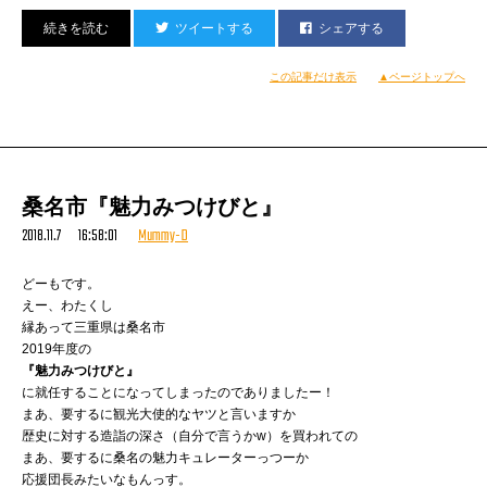
ツイートする
シェアする
この記事だけ表示
▲ページトップへ
写真を見ると
2018年9月12日とあります。
もう遠い昔のことのようです。
桑名市『魅力みつけびと』
どうやら、『風とロック芋煮会』本番だの
2018.11.7 16:58:01
Mummy-D
『New Acoustic Camp』や
『例えばぼくが踊ったら』リハだの
こなしつつのレコーディングであったようです。
どーもです。
えー、わたくし
縁あって三重県は桑名市
写真は右よりコイちゃん、KANDYTOWN Ryohuくん、
2019年度の
わたくし。
『魅力みつけびと』
Ryohuくんとはおうちがものすごい近いのもあったり
に就任することになってしまったのでありましたー！
彼のソロ作にコメントを出したりしてて
まあ、要するに観光大使的なヤツと言いますか
何かと縁があったのだが
歴史に対する造詣の深さ（自分で言うかw）を買われての
ついに一緒に曲作りができて嬉しい＆楽しかった。
まあ、要するに桑名の魅力キュレーターっつーか
RyohuくんはKANDYTOWNの一員でありながら
応援団長みたいなもんっす。