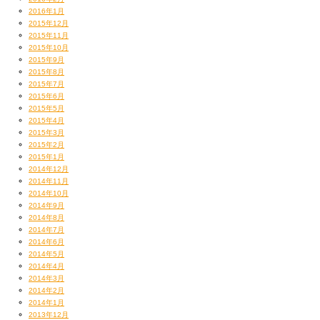
2016年1月
2015年12月
2015年11月
2015年10月
2015年9月
2015年8月
2015年7月
2015年6月
2015年5月
2015年4月
2015年3月
2015年2月
2015年1月
2014年12月
2014年11月
2014年10月
2014年9月
2014年8月
2014年7月
2014年6月
2014年5月
2014年4月
2014年3月
2014年2月
2014年1月
2013年12月