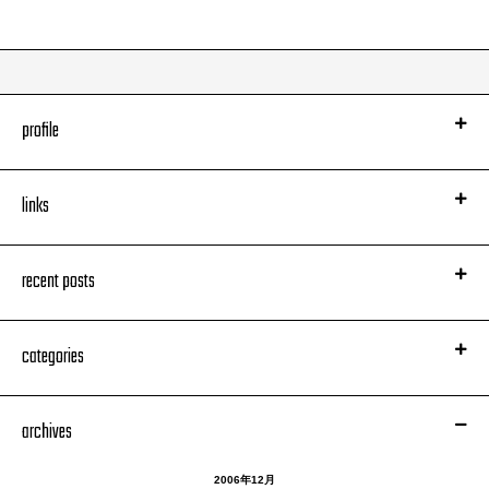
profile
links
recent posts
categories
archives
2006年12月