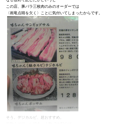
この店、豚バラ三枚肉のみのオーダーでは
〈画竜点睛を欠く〉ことに気付いてしまったからです。
そう。デジカルビ、超おすすめ。
複数人で行った場合、人数÷2の配分で
サンギョプサルとデジカルビをそれぞれ