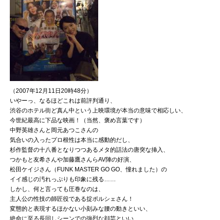
（2007年12月11日20時48分）
いやーっ、なるほどこれは前評判通り、
渋谷のホテル街ど真ん中という上映環境が本当の意味で相応しい、
今世紀最高に下品な映画！（当然、褒め言葉です）
中野英雄さんと岡元あつこさんの
気合いの入ったプロ根性は本当に感動的だし、
杉作監督の十八番となりつつあるメタ的話法の唐突な挿入、
つかもと友希さんや加藤鷹さんらAV陣の好演、
松田ケイジさん（FUNK MASTER GO GO、憧れました）の
イイ感じの汚れっぷりも印象に残る……
しかし、何と言っても圧巻なのは、
主人公の性技の師匠役である掟ポルシェさん！
変態的と表現するほかない小刻みな腰の動きといい、
絶命に至る長回しシーンでの強烈な顔芸といい、