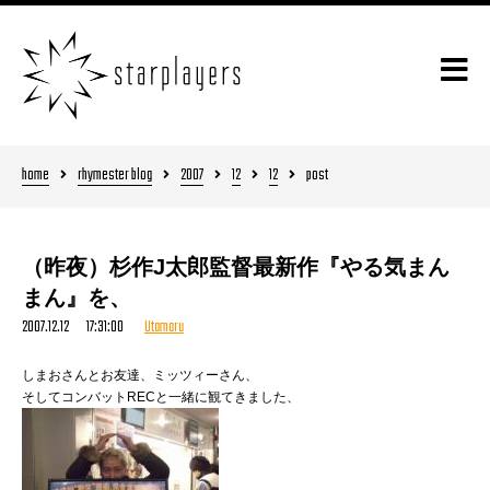
home
rhymester blog
2007
12
12
post
（昨夜）杉作J太郎監督最新作『やる気まん
まん』を、
2007.12.12 17:31:00
Utamaru
しまおさんとお友達、ミッツィーさん、
そしてコンバットRECと一緒に観てきました、