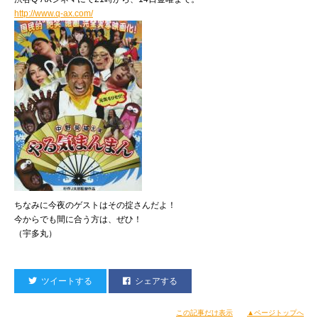
http://www.q-ax.com/
ちなみに今夜のゲストはその掟さんだよ！
今からでも間に合う方は、ぜひ！
（宇多丸）
ツイートする
シェアする
この記事だけ表示
▲ページトップへ