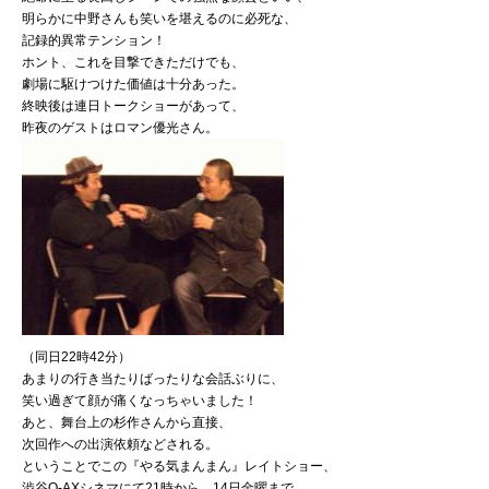
明らかに中野さんも笑いを堪えるのに必死な、
記録的異常テンション！
ホント、これを目撃できただけでも、
劇場に駆けつけた価値は十分あった。
終映後は連日トークショーがあって、
昨夜のゲストはロマン優光さん。
（同日22時42分）
あまりの行き当たりばったりな会話ぶりに、
笑い過ぎて顔が痛くなっちゃいました！
あと、舞台上の杉作さんから直接、
次回作への出演依頼などされる。
ということでこの『やる気まんまん』レイトショー、
渋谷Q-AXシネマにて21時から、14日金曜まで。