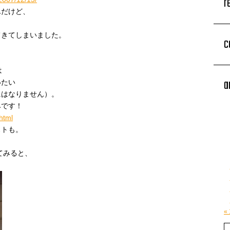
r
んだけど、
てきてしまいました。
c
は
a
いたい
にはなりません）。
みです！
html
ストも。
てみると、
«