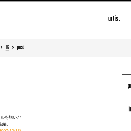
artist
16
post
p
！
l
ールを脱いだ
告編、
/2007/12/13/