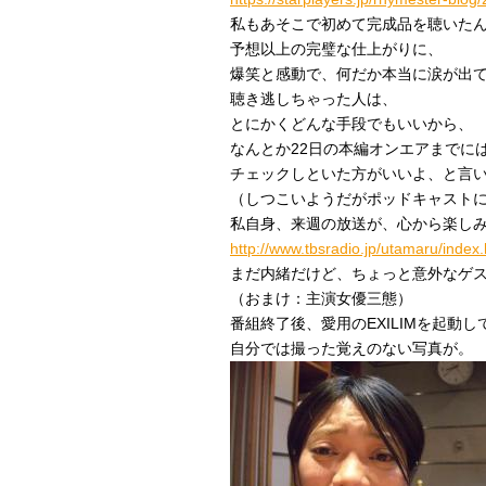
私もあそこで初めて完成品を聴いた
予想以上の完璧な仕上がりに、
爆笑と感動で、何だか本当に涙が出
聴き逃しちゃった人は、
とにかくどんな手段でもいいから、
なんとか22日の本編オンエアまでに
チェックしといた方がいいよ、と言
（しつこいようだがポッドキャスト
私自身、来週の放送が、心から楽し
http://www.tbsradio.jp/utamaru/index.
まだ内緒だけど、ちょっと意外なゲ
（おまけ：主演女優三態）
番組終了後、愛用のEXILIMを起動し
自分では撮った覚えのない写真が。