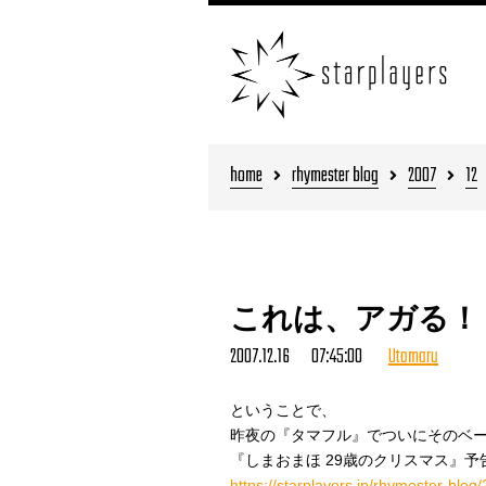
home
rhymester blog
2007
12
これは、アガる
2007.12.16 07:45:00
Utamaru
ということで、
昨夜の『タマフル』でついにそのベ
『しまおまほ 29歳のクリスマス』予
https://starplayers.jp/rhymester-blog