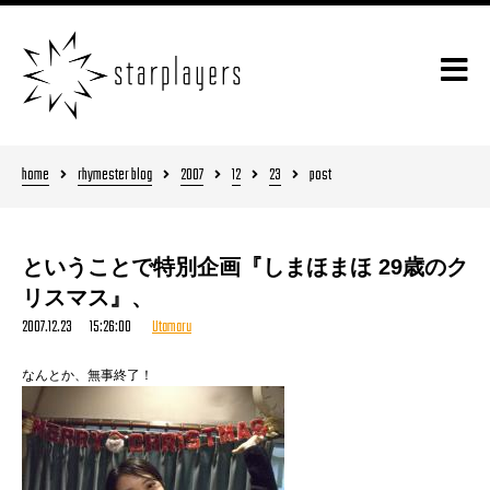
home
rhymester blog
2007
12
23
post
ということで特別企画『しまほまほ 29歳のク
リスマス』、
2007.12.23 15:26:00
Utamaru
なんとか、無事終了！