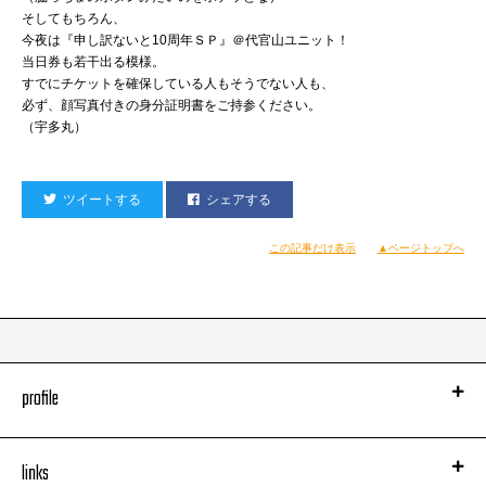
そしてもちろん、
今夜は『申し訳ないと10周年ＳＰ』＠代官山ユニット！
当日券も若干出る模様。
すでにチケットを確保している人もそうでない人も、
必ず、顔写真付きの身分証明書をご持参ください。
（宇多丸）
ツイートする
シェアする
この記事だけ表示
▲ページトップへ
profile
links