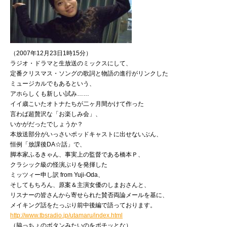
（2007年12月23日1時15分）
ラジオ・ドラマと生放送のミックスにして、
定番クリスマス・ソングの歌詞と物語の進行がリンクした
ミュージカルでもあるという、
アホらしくも新しい試み……
イイ歳こいたオトナたちが二ヶ月間かけて作った
言わば超贅沢な「お楽しみ会」、
いかがだったでしょうか？
本放送部分がいっさいポッドキャストに出せないぶん、
恒例「放課後DA☆話」で、
脚本家ふるきゃん、事実上の監督である橋本Ｐ、
クラシック級の怪演ぶりを発揮した
ミッツィー申し訳 from Yuji-Oda、
そしてもちろん、原案＆主演女優のしまおさんと、
リスナーの皆さんから寄せられた賛否両論メールを基に、
メイキング話をたっぷり前中後編で語っております。
http://www.tbsradio.jp/utamaru/index.html
（脇っちょのボタンみたいのをポチッとな）