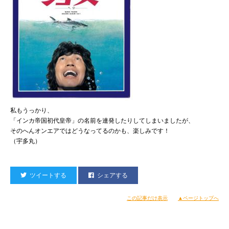
私もうっかり、
「インカ帝国初代皇帝」の名前を連発したりしてしまいましたが、
そのへんオンエアではどうなってるのかも、楽しみです！
（宇多丸）
ツイートする
シェアする
この記事だけ表示
▲ページトップへ