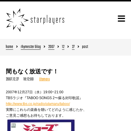
home
rhymester blog
2007
12
27
post
間もなく放送です！
2007.12.27 18:12:00
Utamaru
2007年12月27日（水）19:00~21:00
TBSラジオ『TABOO SONGS 2〜蘇る封印歌謡』
http://www.tbs.co.jp/radio/utamaru/taboo/
実際にこれらの楽曲を聴いてどのように感じたか、
ご意見ご感想もお待ちしております。