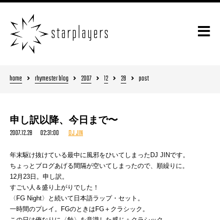
home
rhymester blog
2007
12
28
post
申し訳以降、今日まで〜
2007.12.28 02:31:00
DJ JIN
年末駆け抜けている最中に風邪をひいてしまったDJ JINです。
ちょっとブログあげる間隔が空いてしまったので、順繰りに。
12月23日。申し訳。
すごい人＆盛り上がりでした！
〈FG Night〉と続いて日本語ラップ・セット。
一時間のプレイ。FGのときはFG＋クラシック。
この日は俺なりに〈蝕〉を意識した感じ＋クラシック。