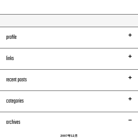
profile
links
recent posts
categories
archives
2007年12月