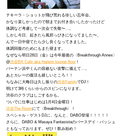
テキーラ・ショットが飛び荒れる珍しい忘年会。
かなり楽しかったので朝までお付き合いしたかったけど
体調など考慮して一次会で失敬〜…。
しかし今日、起きたら風邪っぴきになってました〜。
んで一日中寝てたら少し良くなってきました。
体調回復のためにもまた寝ます。
なぜなら明日28日（金）は今年最後の〈Breakthrough Annex〉
@
渋谷BX Cafe aka Harlem lounge floor
！
バーテン浜中くんの容赦ない攻撃に備えて…。
あとカレーの復活も嬉しいところ！！
ちなみに大晦日は久し振りの
渋谷Family
でDJ！
明けて3時くらいからのスピンになります。
渋谷のクラブはしごするかも。
ついでに仕事はじめは1月4日金曜日！
渋谷The Room
に
て〈Breakthrough〉！
スペシャル・ゲストDJに、なんと、DABO登場！！！！！
さらに、DABO & Masaya Fantasistaのバースデイ・バッシュ
ともなっております。ぜひ！飲み始め！