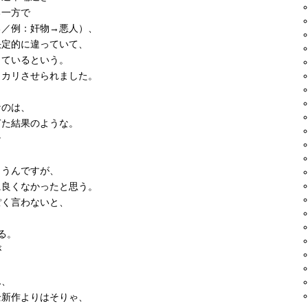
る一方で
る／例：奸物→悪人）、
決定的に違っていて、
しているという。
ッカリさせられました。
なのは、
ぎた結果のような。
な
、
まうんですが、
に良くなかったと思う。
ぽく言わないと、
る。
が
ん、
全新作よりはそりゃ、