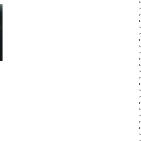
死に際を晒す」
という、
と！ ダメ？
るんだろうけど、
捨てて、
キャラクターに戻すとか。
とになるけど、
っと活きて、
という気もします
くなる、
名作だなどとは、