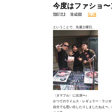
今度はファショ〜
どれだけ好意的に解釈したとしても
黒澤版の顛末を観客が知っていると
2007.12.3 19:40:00
DJ JIN
辛うじてサプライズになるかどうか
「ハズし」にしかなっていないし、
ということで、先週土曜日、
モタモタと説明的なわりに、新鮮味
つまり、物語上の機能から言っても
映画表現の進歩という点から言って
45年前の作品から、
明らかに大きく後退してしまってい
これには本当に、心底失望させられ
今の時代、「過激な暴力描写」があ
年齢制限とか付いちゃうからだって
そんな腰が引けた姿勢なんだったら
どうしたってその要素が付きまとう
最初からやらなきゃいいじゃん！
と思ってしまうのは私だけではない
〈タマフル〉に出演〜♪
ちなみに、
かつてのライムス・レギュラー・ラジオ番組
もし私だったら、
自分でも思い出したりしましたねえ〜。
血がブシューッ！までは同じにして