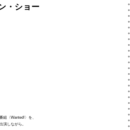
ン・ショー
、
いう前提で
の
もカタルシスもない。
、
も、
るという……
ました。
ると、
？
、
『椿三十郎』なんか、
でしょう。
〈Wanted!〉を、
出演しながら。
おいて、