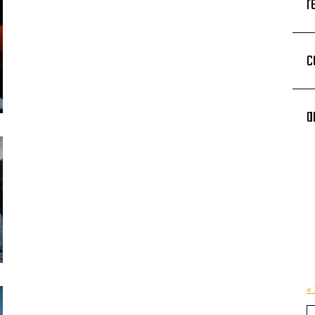
r
c
a
«