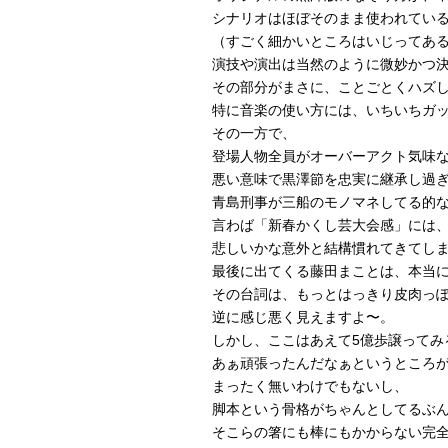
シナリオはほぼそのまま使われてい
（すごく細かいところはいじってあ
演技や演出は当然のように微妙かつ
その部分がまさに、ことごとくハズ
特に音楽の使い方には、いちいちガ
その一方で、
登場人物全員がオーバーアクト気味
悪い意味で黒澤節を忠実に継承し過
青島刑事が三船のモノマネしてる的
言わば「新春かくし芸大会感」には
悲しいかな意外と結構慣れてきてし
最後に出てくる藤田まことは、本当
その台詞は、もっとはっきり皮肉っ
逆に感じ悪く見えますよ〜。
しかし、ここはあえて5億歩譲ってみ
あぁ頑張ったんだなぁというところ
まったく無いわけでもないし、
脚本という骨格がちゃんとしてるぶ
そこらの箸にも棒にもかからない完