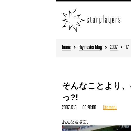
home
rhymester blog
2007
17
そんなことより、
っ?!
2007.12.5 00:20:00
Utamaru
あんな名場面、