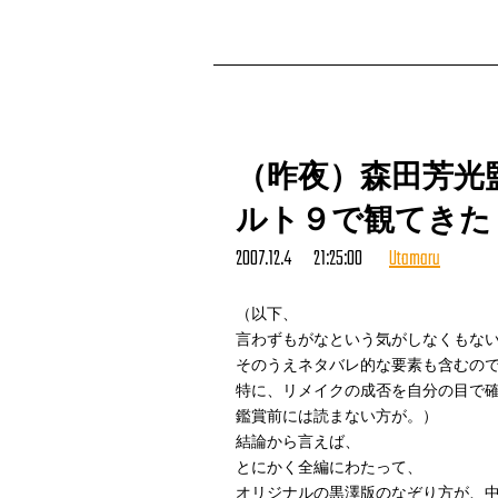
（昨夜）森田芳光
ルト９で観てきた
2007.12.4 21:25:00
Utamaru
（以下、
言わずもがなという気がしなくもな
そのうえネタバレ的な要素も含むの
特に、リメイクの成否を自分の目で
鑑賞前には読まない方が。）
結論から言えば、
とにかく全編にわたって、
オリジナルの黒澤版のなぞり方が、