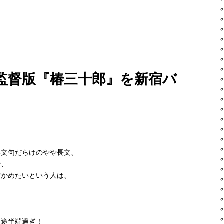
監督版『椿三十郎』を新宿バ
い文句だらけのやや長文、
で、
確かめたいという人は、
中途半端過ぎ！