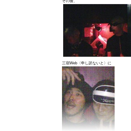
その後、
その後、
「室戸がすぐには息絶えず、凄絶な
というのを見せたいなと。
三十郎が苦渋の表情でとどめをさす
素晴らしいシーンになりますよきっ
じゃなきゃ、
こっちのが現実的な手ってことにな
三船＝三十郎イメージを思いきって
より山本周五郎の原作寄りな
——つまり決して剣は強くない——
三宿Web〈申し訳ないと〉に
無論それに合わせて全体を見直すこ
その方が織田裕二主演というのがず
「現代的」に成功したんじゃないか
（単に最近の山田洋次時代劇、
もしくはそれこそ『雨あがる』っぽ
ってことかも知れませんが）。
いずれにせよ、
黒澤映画だからって、
すべてが完璧にして不可侵な傑作や
私はまるっきり思ってないけども、