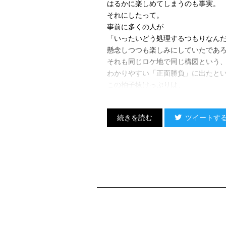
はるかに楽しめてしまうのも事実。
それにしたって。
事前に多くの人が
「いったいどう処理するつもりなん
懸念しつつも楽しみにしていたであ
それも同じロケ地で同じ構図という
わかりやすい「正面勝負」に出たと
この拍子抜けっぷりは、
いくら何でもどうなんだ。
いやもちろん、
ツイートす
元の脚本にもちゃんと書いてなかっ
そもそもリメイクなんだから、
勝算があるなら、変えること自体は
しかし、どうやるのであれ、最低限
「人を斬るということ」の無残さ、
若侍衆≒観客に容赦なく見せつける、
ということには挑まないといけない
（でないと、奥方の伏線的台詞を受
えらく意味の弱いものになってしま
しかるに今回は、