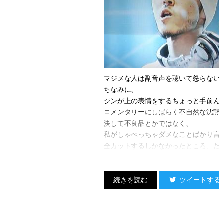
マジメな人は副音声を聴いて怒らな
ちなみに、
ジンが上の表情をするちょっと手前
コメンタリーにしばらく不自然な沈
決して不良品とかではなく、
私がしゃべっちゃダメなことばかり
全カットするしかなかったところ、
えーと、なに話したんだっけオレ…
（うそ。本当は全然おぼえてるけど
マジで大して面白くもないネタだっ
ツイートす
（宇多丸）