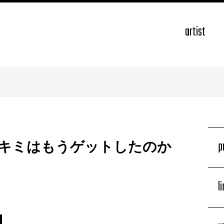
artist
p
キミはもうゲットしたのか
l