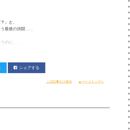
だ？」と、
ろう最後の決闘……
、
いうのに……
る
シェアする
た部分なんだし、
全然いいんですよ。
この記事だけ表示
▲ページトップへ
あそこは、
その真の姿を、
場面でしょう
けたその後のエンディングが、
う）。