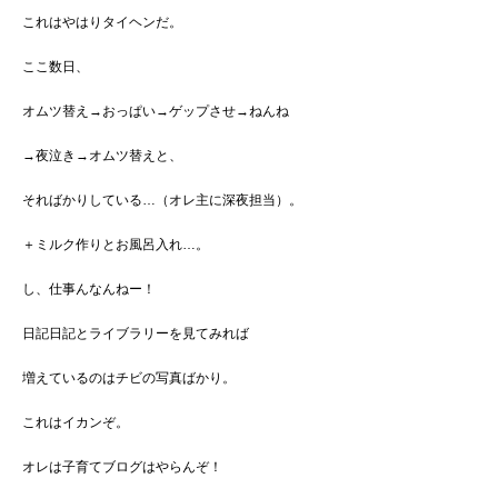
これはやはりタイヘンだ。
ここ数日、
オムツ替え→おっぱい→ゲップさせ→ねんね
→夜泣き→オムツ替えと、
そればかりしている…（オレ主に深夜担当）。
＋ミルク作りとお風呂入れ…。
し、仕事んなんねー！
日記日記とライブラリーを見てみれば
増えているのはチビの写真ばかり。
これはイカンぞ。
オレは子育てブログはやらんぞ！