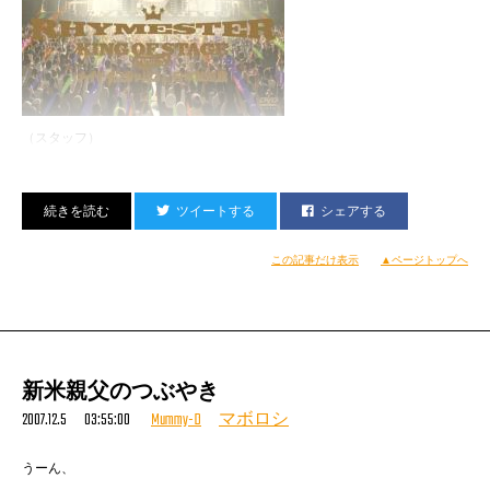
（スタッフ）
ツイートする
シェアする
この記事だけ表示
▲ページトップへ
新米親父のつぶやき
2007.12.5 03:55:00
Mummy-D
マボロシ
うーん、