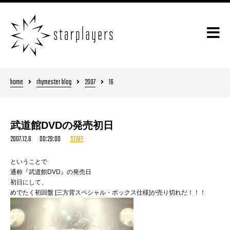
home
rhymester blog
2007
16
武道館DVDの発売初日
2007.12.6 00:29:00
STAFF
ということで
通称『武道館DVD』の発売日
初日にして、
めでたく初回盤 [三方背スペシャル・ボックス仕様]が売り切れだ！！！