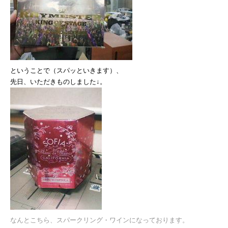
マボロシTOUR 2008『ラップ＆ギターvol.1』の
セットリストがほぼ完成しました。
新旧織り交ぜ結構なヴォリューム！
東京公演は即日完売しちゃったそーで。
ということで（スパッといきます）、
先日、いただきものしました↓。
あざーっす！
追加公演なるか？
びみょーなとこみたいっすよ。
今週はマンちゃん（Miss Mondayさん）と
スタジオ入ったり、札幌行ったり（日帰り！）、
なんとこちら、スパークリング・ワインになっております。
リハしたりな毎日。