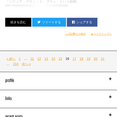
「ソフィア・ブラン・ド・ブラン」という銘柄。
週末はmoraのイベントか。
うーん、出生届を出すのを忘れてしまいそうだ。
ツイートする
シェアする
それはそうと
この記事だけ表示
▲ページトップへ
皆さんたくさんのお祝いメッセありがとう！
心から感謝！！！
映画「ゴッドファーザー」でお馴染みフランシス・コッポラが
« 前へ
1
…
11
12
13
14
15
16
17
18
19
20
21
愛娘ソフィア・コッポラのために作ったというブツだそうです。
…
214
次へ »
profile
links
recent posts