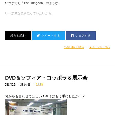
いつまでも『The Dungeon』のような
いー加減な歌を歌っていたいから。
ファミリー部門はKOHEI JAPANに任せてあるのだ。
だというのに、
ツイートする
シェアする
先日のTOWER RECORDSでのライブ中、
この記事だけ表示
▲ページトップへ
おめでとうコールにうっかり反応してしまい
MCのネタにしてしまった弱いオレ。
ま、しゃーねーか。
DVD＆ソフィア・コッポラ＆展示会
2007.12.5 00:54:00
DJ JIN
俺からも言わせてほしい！キミはもう手にしたか！？
そーいえば月曜日のミーティングにて、