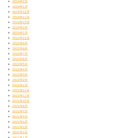
2024年2月
落ち着くついでに…
2024年1月
2023年12月
2023年11月
2023年10月
2023年2月
2023年1月
2022年12月
2022年9月
2022年8月
2022年7月
2022年6月
2022年5月
2022年4月
2022年3月
2022年2月
2022年1月
展示会場＝お店の地下にある格闘技道場を見学。
2021年12月
2021年11月
有名プロ格闘家の方もここで練習しているそうです。
2021年10月
たぶん、こんな感じでしょうか？？
2021年8月
2021年7月
2021年5月
2021年4月
2021年3月
2021年2月
2021年1月