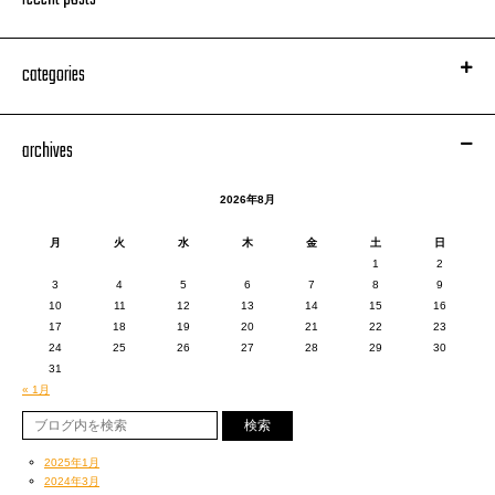
categories
贈答用の素敵なケースに缶入りで。
12/2、TOWER RECORDS渋谷店
キラキラと輝きまくってます☆
いま冷蔵庫で冷やし中♪
Stage Oneでのライブ、リハ風景。
そして先日、今度は俺らしい展示会にお邪魔しました。
archives
2026年8月
月
火
水
木
金
土
日
1
2
3
4
5
6
7
8
9
10
11
12
13
14
15
16
17
18
19
20
21
22
23
24
25
26
27
28
29
30
31
« 1月
イケてる格闘技ファッション・ブランド、
本番。全然見えねーじゃん。
2025年1月
reversal.dogi.design.works
さんの展示会に。
2024年3月
うむ。落ち着きます。