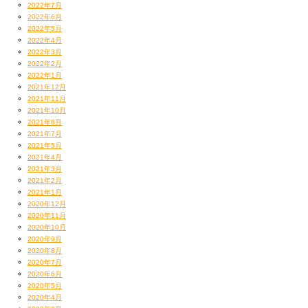
2022年7月
2022年6月
2022年5月
2022年4月
んでその後リハスタへ。
2022年3月
2022年2月
2022年1月
2021年12月
2021年11月
2021年10月
2021年8月
2021年7月
2021年5月
2021年4月
2021年3月
2021年2月
2021年1月
2020年12月
2020年11月
2020年10月
2020年9月
初の全国ツアー、『ラップ＆ギターvol.1』
2020年8月
2020年7月
リハーサルついに開始！
2020年6月
2020年5月
…とはいってもライブ未発表曲のアレンジを
2020年4月