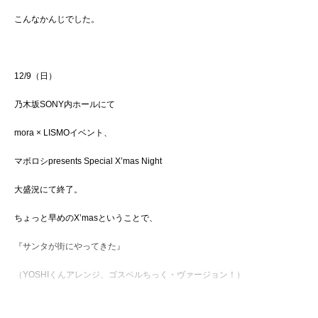
こんなかんじでした。
12/9（日）
乃木坂SONY内ホールにて
mora × LISMOイベント、
マボロシpresents Special X’mas Night
大盛況にて終了。
ちょっと早めのX’masということで、
『サンタが街にやってきた』
（YOSHIくんアレンジ、ゴスペルちっく・ヴァージョン！）
をバックに、