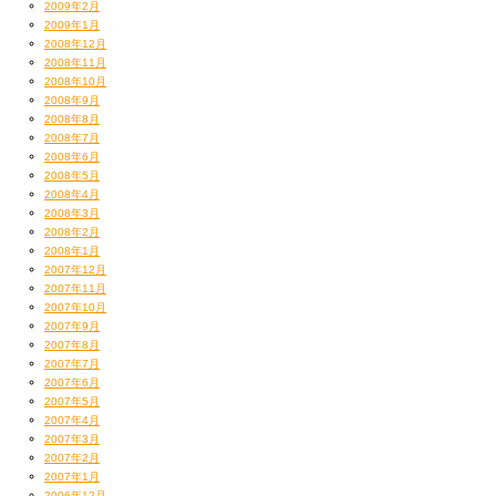
2009年2月
弛緩と緊張感。
2009年1月
2008年12月
せくしーも頑張ってたよー（ラップもしてた）。
2008年11月
2008年10月
2008年9月
2008年8月
2008年7月
2008年6月
2008年5月
んでんで、
2008年4月
2008年3月
2008年2月
本日は東北新幹線に乗って仙台へ。
2008年1月
2007年12月
軽くGAGLEの助太刀に。
2007年11月
2007年10月
翌日戻りで直で『RHYTHM NATION』入りなので
2007年9月
2007年8月
2007年7月
飲み過ぎないよう注意せねば！
2007年6月
2007年5月
せねばせねば！
2007年4月
2007年3月
2007年2月
2007年1月
2006年12月