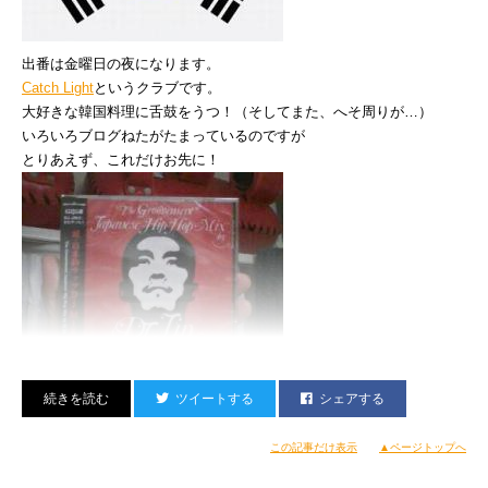
出番は金曜日の夜になります。
いえーい！
Catch Light
というクラブです。
大好きな韓国料理に舌鼓をうつ！（そしてまた、へそ周りが…）
おしっこを我慢しながらがんばった。
いろいろブログねたがたまっているのですが
とりあえず、これだけお先に！
12/10（月）
なにしてたかわすれた
作詞、子育てなど
12/11（火）
ばんじゃーい！現物でけたー☆
ツイートする
シェアする
韓国から戻ったら、詳細記します。
ライムスターでちょっとした取材＆
…しかし、韓国戻りで名古屋直行。
この記事だけ表示
▲ページトップへ
12月15日（土）、名古屋のDJバー、
soundbar Q
にて
ジンさま夫妻の結婚パーレイのミーティングなどしつつ
聴かせるスタイルでユルく温かく回します！