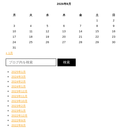
2026年8月
おれもラップしとるでー！
月
火
水
木
金
土
日
1
2
3
4
5
6
7
8
9
12/12（水）
10
11
12
13
14
15
16
17
18
19
20
21
22
23
なんでも近々元ブラスト編集長いとうくんらによる
24
25
26
27
28
29
30
31
« 1月
HIP HOPサイトが立ち上がるそうで
その取材から。
2025年1月
今回のアルバム、HIP HOP専門誌インタヴュー
2024年3月
2024年2月
2024年1月
少なかったから嬉しくていっぱいしゃべった。
2023年12月
2023年11月
せくしーは『ギター・マガジン』とかのれるから
2023年10月
2023年2月
いいよなーとか思っていた。
2023年1月
2022年12月
2022年9月
掲載されたらまた紹介します。
2022年8月