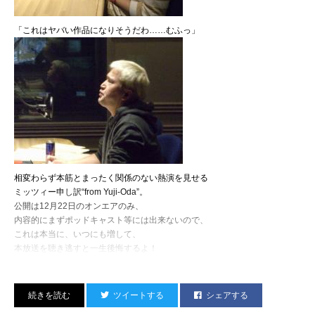
『Hardcore Hip Hop Star』アコースティックVer.
「これはヤバい作品になりそうだわ……むふっ」
なんてのもカマしたりしつつ、
楽しい夜を過ごしました。
PCでLIVE中継チェックしてた人もいるんかなー。
そういや、コイツらときたら
相変わらず本筋とまったく関係のない熱演を見せる
ミッツィー申し訳“from Yuji-Oda”。
公開は12月22日のオンエアのみ、
内容的にまずポッドキャスト等には出来ないので、
これは本当に、いつにも増して、
本放送を聴き逃すと一生後悔するよ！
目指すは、
「定番的クリスマス・ソングを最も効果的に響かせる番組」……
リアルタイムで、一緒に泣き笑い死に体験しよう！
ツイートする
シェアする
とりあえず今週15日の『タマフル』途中で、