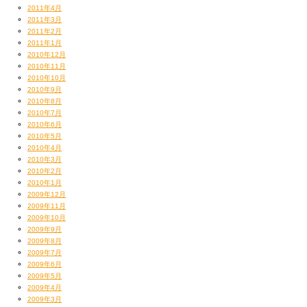
2011年4月
2011年3月
2011年2月
ウチのPAザワさんとモニター角ちゃん
2011年1月
2010年12月
2010年11月
（共にオーバー40）は、
2010年10月
2010年9月
いつものように小学生的じゃれ合いをするのだった。
2010年8月
2010年7月
あー、この人たちとまたツアー回るのか…。
2010年6月
2010年5月
2010年4月
楽しいんだけどさあ…。
2010年3月
2010年2月
そろそろオトナになってほしいものだ。
2010年1月
2009年12月
2009年11月
2009年10月
2009年9月
んで夜は『さかいゆう』の初ワンマンLIVEを
2009年8月
2009年7月
渋谷PLUGにて見学。
2009年6月
2009年5月
素晴らしい演奏とパフォーマンス。
2009年4月
2009年3月