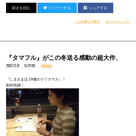
ツイートする
シェアする
この記事だけ表示
▲ページトップへ
『タマフル』がこの冬送る感動の超大作、
2007.12.13 15:27:00
Utamaru
『しまおまほ 29歳のクリスマス』！
こんなカッコ（学芸会レベル）で登場した私たち。
制作快調！
誰だかわかんねーよ！
サービスのつもりだったが、
まあ、カッコよくはなかったと思う（わはは！）。
いつもよりちょいとヤングで新鮮なお客さんを前に