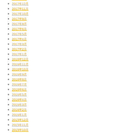
2017年12月
んで、そのあと近くのおいしい上海ダイニングで
2017年11月
2017年10月
んなんと！
2017年9月
2017年8月
3rdアルバムに向けての最初のミーティング！！
2017年6月
2017年5月
2017年4月
せくしー共々、意気込みを新たにしました。
2017年3月
2017年2月
もう止まんないZeeeee!!
2017年1月
2016年12月
帰りのせくしーの車ん中で寝ちゃってた。
2016年11月
2016年10月
2016年9月
2016年8月
2016年7月
12/13（木）
2016年6月
2016年5月
週末の『RHYTHM NATION』イベントのため
2016年4月
2016年3月
2016年2月
昼から代々木第一体育館にてリハ。
2016年1月
2015年12月
2015年11月
2015年10月