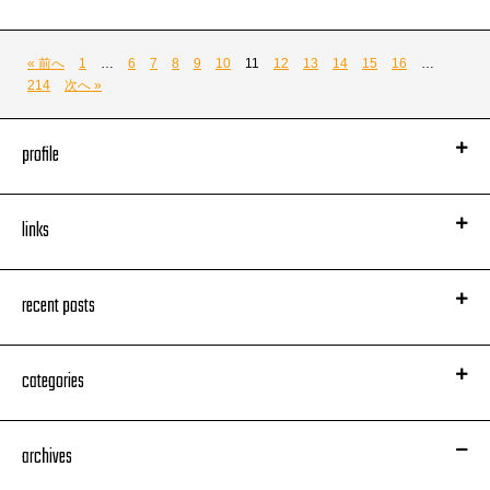
ソウル、ファンク、ジャズ中心で。
久々にいつものスタジオへ。
かなりレアなアタクシが観れると思います。
« 前へ
1
…
6
7
8
9
10
11
12
13
14
15
16
…
さらに、その名古屋から帰ってきたら
んで、
214
次へ »
取材もろもろに直行せねばならぬ
年末ハード・ワーキンDJ JIN。
ブログも頑張りたい…。
profile
でわ、行ってきまーす！
【DJ JIN】
links
recent posts
categories
Miss Monday × マボロシ曲
レコーディング終了ー！！
archives
やばし。