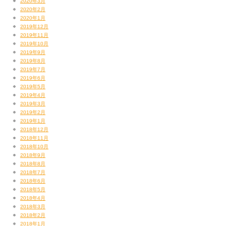
2020年3月
2020年2月
数曲さらう程度。
2020年1月
2019年12月
いつもそうなんだけど、原曲が打ち込み、
2019年11月
2019年10月
かつ相当にヒップホップな構造のため、
2019年9月
2019年8月
2019年7月
「こ、これ再現不可能じゃん…」
2019年6月
2019年5月
という絶望からのスタート！（わはは！）
2019年4月
2019年3月
これがあーでもないこーでもないと
2019年2月
2019年1月
2018年12月
数テイクこなしてるうちに、
2018年11月
2018年10月
なんとなくイキモノとして
2018年9月
2018年8月
体温を持ち始めてくるんだから不思議。
2018年7月
2018年6月
2018年5月
んで、そこらへんがむっちゃたのしいです。
2018年4月
2018年3月
2018年2月
2018年1月