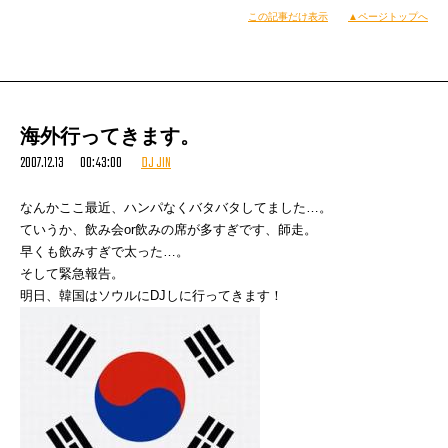
ときめき最高レベルの予告編を蔵出しする予定なので、
この記事だけ表示
▲ページトップへ
オレらの衣装を勝手に身につけて出てきやがった。
まずはそちらで、軽く昇天しちゃってください。
http://www.tbsradio.jp/utamaru/index.html
天正遣欧使節団か、オマエらは！
やる気、まんま〜ん！（ドカーン）
例によって、こんな人にも会った。
海外行ってきます。
2007.12.13 00:43:00
DJ JIN
なんかここ最近、ハンパなくバタバタしてました…。
ていうか、飲み会or飲みの席が多すぎです、師走。
（参考画像）
早くも飲みすぎで太った…。
そして緊急報告。
明日、韓国はソウルにDJしに行ってきます！
（2007年12月12日19時36分）
あちらのブログではすでにアップ済み。
http://ameblo.jp/100nen/entry-10059926779.html
もはやこれ、言わば「慣習として」シリーズですね。
（宇多丸）