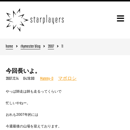
home
rhymester blog
2007
11
今回長いよ。
2007.12.14 04:19:00
Mummy-D
マボロシ
やっぱ師走は師も走るってくらいで
忙しいやねー。
おれも2007年的には
今週最後の山場を迎えております。