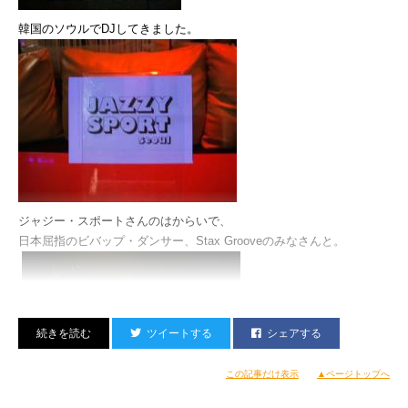
韓国のソウルでDJしてきました。
ジャジー・スポートさんのはからいで、
日本屈指のビバップ・ダンサー、Stax Grooveのみなさんと。
ツイートする
シェアする
この記事だけ表示
▲ページトップへ