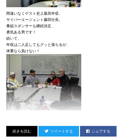
間違いなくゲスト史上最高年収、
サイバーエージェント藤田社長。
番組スポンサーも継続決定、
勇気ある男です！
続いて、
年収は二人足してもグッと落ちるが、
体重なら負けない！
祝御結婚ダースレイダーと、
ヒップホップ専門サイト『Amebreak』
http://amebreak.ameba.jp/
ツイートする
シェアする
をついにスタートさせる元『BLAST』編集長、