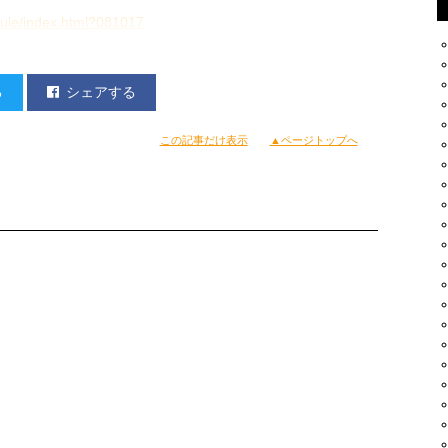
ule/index.html?081017
る
シェアする
この記事だけ表示
▲ページトップへ