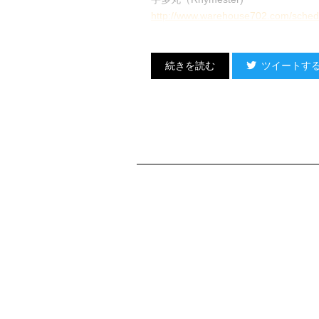
http://www.warehouse702.com/sched
ツイートす