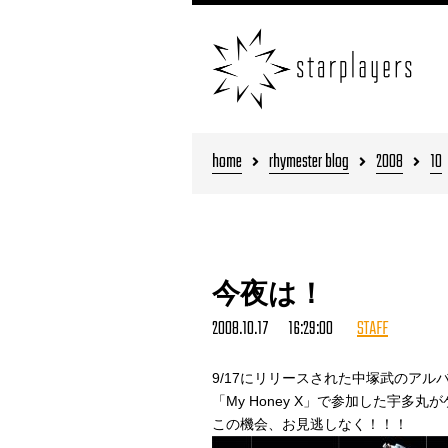
home
rhymester blog
2008
10
今夜は！
2008.10.17 16:29:00
STAFF
9/17にリリースされた中塚武のアルバ
「My Honey X」で参加した宇多
この機会、お見逃しなく！！！