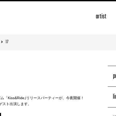
artist
17
p
l
ム「Kiss&Ride｣リリースパーティーが、今夜開催！
丸がゲスト出演します。