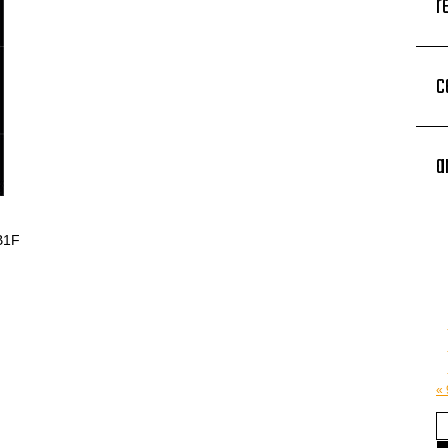
r
c
a
1F
«