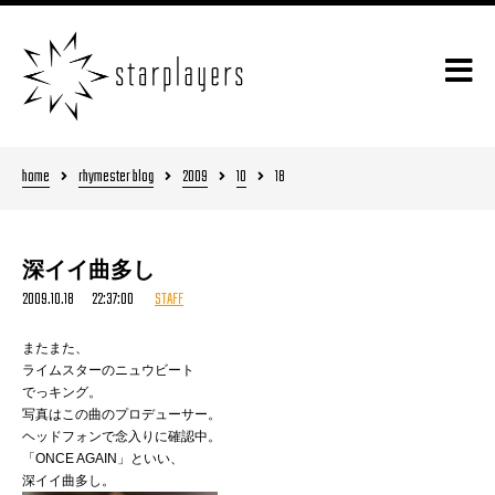
home
rhymester blog
2009
10
18
深イイ曲多し
2009.10.18 22:37:00
STAFF
またまた、
ライムスターのニュウビート
でっキング。
写真はこの曲のプロデューサー。
ヘッドフォンで念入りに確認中。
「ONCE AGAIN」といい、
深イイ曲多し。