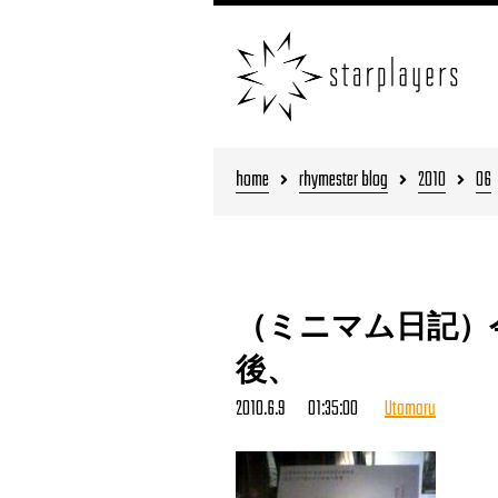
home
rhymester blog
2010
06
（ミニマム日記）
後、
2010.6.9 01:35:00
Utamaru