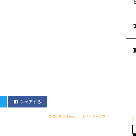
r
c
a
る
シェアする
この記事だけ表示
▲ページトップへ
«