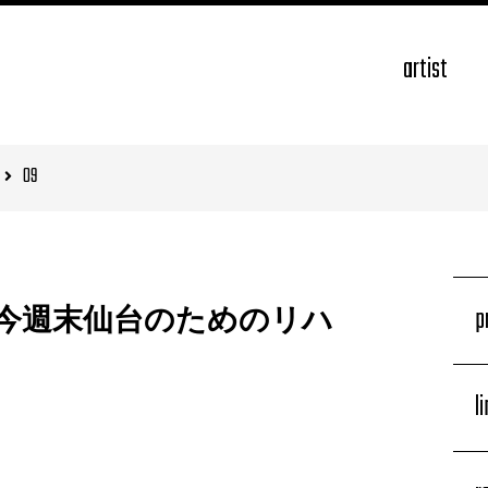
artist
09
p
今週末仙台のためのリハ
l