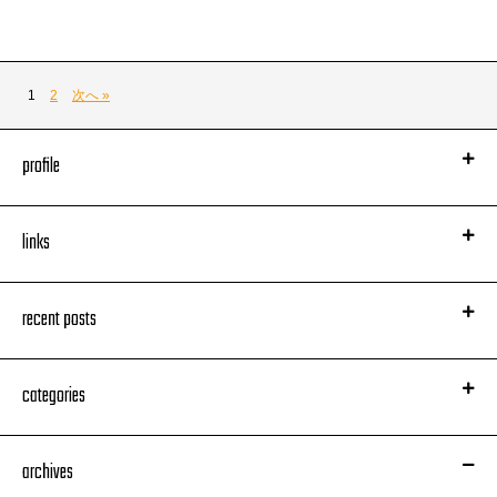
1
2
次へ »
profile
links
recent posts
categories
archives