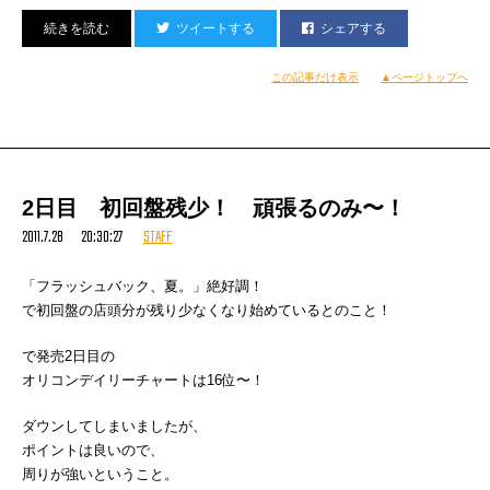
RHYMESTER
TARO SOUL & DJ 威蔵
ツイートする
シェアする
meajyu
恵比寿マスカッツ (New)
この記事だけ表示
▲ページトップへ
■ DJs ■
DJ KAORI
DJ SOULJAH from NYC
DJ AGETETSU
■ DANCERs ■
2日目 初回盤残少！ 頑張るのみ〜！
BASE HEADS
2011.7.28 20:30:27
STAFF
EMIJAY, RISA, ELLES, NAO
「フラッシュバック、夏。」絶好調！
<DANCEHALL / REGGAE >
で初回盤の店頭分が残り少なくなり始めているとのこと！
■ Live ■
G-WHIZZ from JAMAICA
で発売2日目の
■ LINE UP ■
オリコンデイリーチャートは16位〜！
MASTERPIECE SOUND
UNITY SOUND
ダウンしてしまいましたが、
BLACK GOLD SOUND
ポイントは良いので、
POWER PLAYERZ
周りが強いということ。