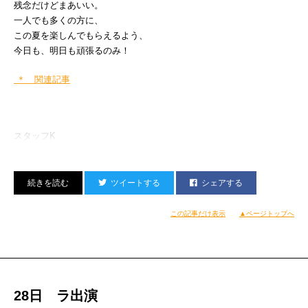
残念だけどまあいい。
< HOUSE / ELECTRO >
一人でも多くの方に、
DJ QP
この夏を楽しんでもらえるよう、
DJ SACRA
今日も、明日も頑張るのみ！
＊ 関連記事
スタッフK
ツイートする
シェアする
この記事だけ表示
▲ページトップへ
28日 ラ出演