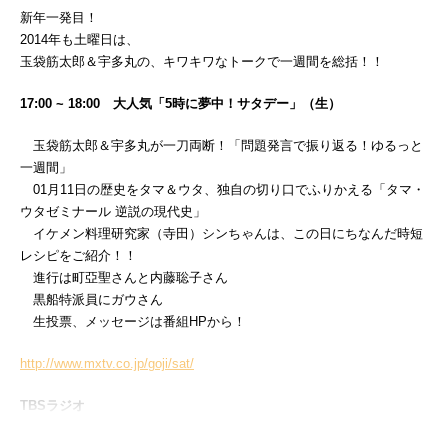
新年一発目！
2014年も土曜日は、
玉袋筋太郎＆宇多丸の、キワキワなトークで一週間を総括！！
17:00 ~ 18:00 大人気「5時に夢中！サタデー」（生）
玉袋筋太郎＆宇多丸が一刀両断！「問題発言で振り返る！ゆるっと
一週間」
01月11日の歴史をタマ＆ウタ、独自の切り口でふりかえる「タマ・
ウタゼミナール 逆説の現代史」
イケメン料理研究家（寺田）シンちゃんは、この日にちなんだ時短
レシピをご紹介！！
進行は町亞聖さんと内藤聡子さん
黒船特派員にガウさん
生投票、メッセージは番組HPから！
http://www.mxtv.co.jp/goji/sat/
TBSラジオ
22:00 ~ 24:30 「ライムスター宇多丸のウィークエンド・シャッフ