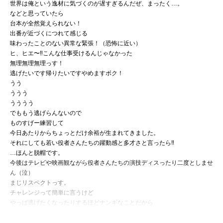
世界は俺という逸材に気づくのが遅すぎるんだぜ、まったく…。
などと思っていたら
台本が全然覚えられない！
出番が近づくにつれて感じる
味わったことのない異常な緊張！（恐怖に近い）
ヒ、ヒエ〜‼︎こんな仕事受けるんじゃなかった
無理無理無理っす！
逃げたいです帰りたいですやめますボク！
うう
ううう
うううう
でももう逃げらんないので
ものすげー練習して
今日あたりからちょっとだけ余裕が生まれてきました。
それにしても若い役者さんたちの躍動感と多才さと言ったら‼︎
…ほんと脱帽です。
今後はテレビや映画観ながら役者さんたちの演技ディスったり二度としませ
ん（泣）
まじリスペクトっす。
チャレンジって簡単に言うけど
やっぱ逃げたくなったりするほどナンギなことだから
チャレンジってゆーんだよね
やっぱ楽勝なチャレンジってないよね