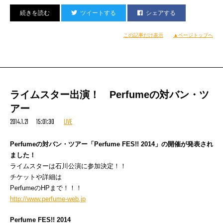
そっかあ、こんな気分になるから世の中には頑張れソングがいっぱいあるの
ツイートする
シェアする
か
本気で『自分を信じるんだ』とか言い聞かしてるもんねオレ今自分に（笑）
この記事だけ表示
▲ページトップへ
おじちゃんがんばる‼︎
みなさんよろしければ応援しに来てください。
それにしても
いやー、しんどい。
ライムスター出演！ Perfumeの対バン・ツ
アー
2014.1.21 15:01:30
LIVE
Perfumeの対バン・ツアー「Perfume FES!! 2014」の開催が発表され
ました！
ライムスターは石川公演に参加決定！！
チケットや詳細は
PerfumeのHPまで！！！
http://www.perfume-web.jp
Perfume FES!! 2014