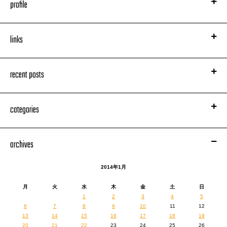
profile
links
recent posts
categories
archives
2014年1月
月
火
水
木
金
土
日
1
2
3
4
5
6
7
8
9
10
11
12
13
14
15
16
17
18
19
20
21
22
23
24
25
26