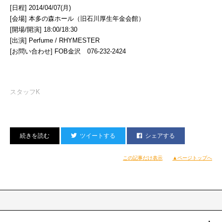
[日程] 2014/04/07(月)
（Ｄ）
[会場] 本多の森ホール（旧石川厚生年金会館）
[開場/開演] 18:00/18:30
[出演] Perfume / RHYMESTER
[お問い合わせ] FOB金沢 076-232-2424
スタッフK
ツイートする
シェアする
この記事だけ表示
▲ページトップへ