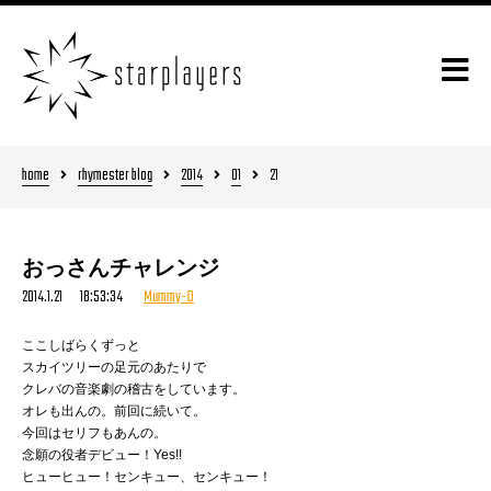
home
rhymester blog
2014
01
21
おっさんチャレンジ
2014.1.21 18:53:34
Mummy-D
ここしばらくずっと
スカイツリーの足元のあたりで
クレバの音楽劇の稽古をしています。
オレも出んの。前回に続いて。
今回はセリフもあんの。
念願の役者デビュー！Yes!!
ヒューヒュー！センキュー、センキュー！