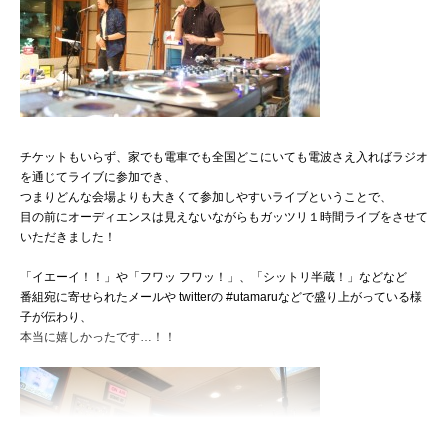
チケットもいらず、家でも電車でも全国どこにいても電波さえ入ればラジオ
を通じてライブに参加でき、
つまりどんな会場よりも大きくて参加しやすいライブということで、
目の前にオーディエンスは見えないながらもガッツリ１時間ライブをさせて
いただきました！
「イエーイ！！」や「フワッ フワッ！」、「シットリ半蔵！」などなど
番組宛に寄せられたメールや twitterの #utamaruなどで盛り上がっている様
子が伝わり、
本当に嬉しかったです…！！