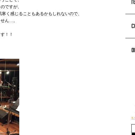
r
るのですが、
肌寒く感じることもあるかもしれないので、
ません…。
c
ます！！
a
«