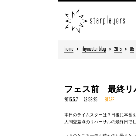
home
rhymester blog
2015
05
フェス前 最終リ
2015.5.7 23:58:25
STAFF
本日のライムスターは３日後に本番
人間交差点のリハーサルの最終日で
いまのところ天気も晴れのち曇りと