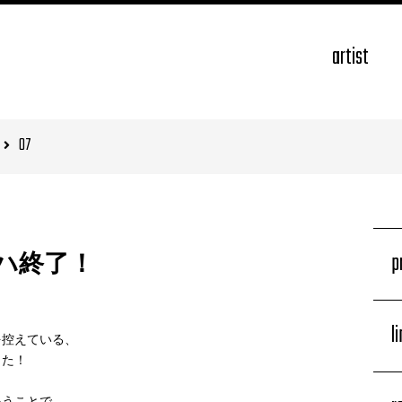
artist
07
p
ハ終了！
l
を控えている、
した！
いうことで、