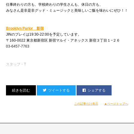
仕事終わりの方も、学校終わりの学生さんも、休日の方も、
みなさん是非是非グッド・ミュージックと美味しいご飯を味わいにぜひ！！
Brooklyn Parlor 新宿
JINのプレイは19:30-22:00を予定しています。
〒160-0022 東京都新宿区 新宿マルイ・アネックス 新宿３丁目１−２６
03-6457-7763
スタッフ・T
ツイートする
シェアする
この記事だけ表示
▲ページトップへ