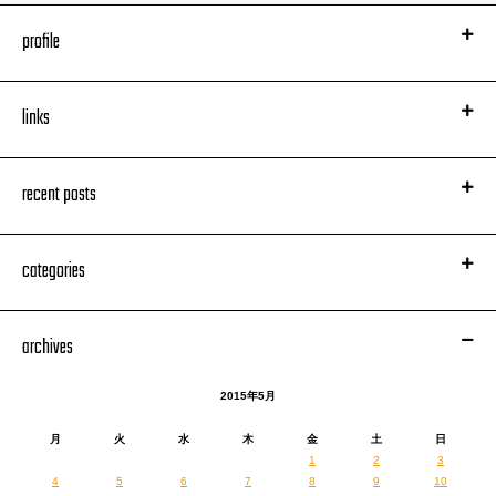
profile
links
recent posts
categories
archives
2015年5月
月
火
水
木
金
土
日
1
2
3
4
5
6
7
8
9
10