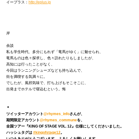
イープラス：
http://eplus.jp
岸
余談
私も学生時代、多分にもれず「竜馬がゆく」に魅せられ、
竜馬ものは色々探求し、色々訪れたりもしましたが、
高知には行ったことがなく、
今回はランニングシューズなども持ち込んで、
街を満喫する気満々に。
でしたが、風邪気味で、打ち上げもそこそこに、
出発までホテルで寝込むという。悔
＊
ツイッターアカウント
@rhymes_info
さんが、
期間限定アカウント
@rhymes_commune
を、
全国ツアー『KING OF STAGE VOL. 12』仕様にしてくださいました。
ハッシュタグは
#kingofstage12
。
いつもありがとうございます。よろしくお願いします。