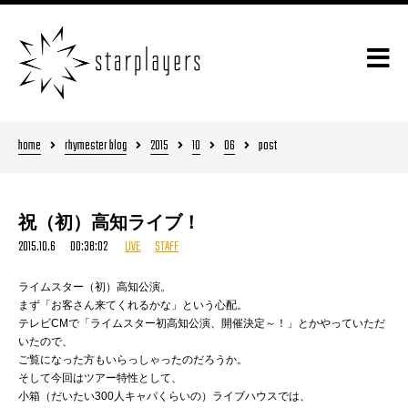
home
rhymester blog
2015
10
06
post
祝（初）高知ライブ！
2015.10.6 00:38:02
LIVE
STAFF
ライムスター（初）高知公演。
まず「お客さん来てくれるかな」という心配。
テレビCMで「ライムスター初高知公演、開催決定～！」とかやっていただ
いたので、
ご覧になった方もいらっしゃったのだろうか。
そして今回はツアー特性として、
小箱（だいたい300人キャパくらいの）ライブハウスでは、