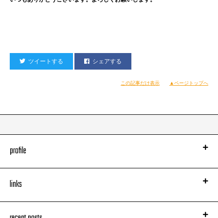
ツイートする
シェアする
この記事だけ表示
▲ページトップへ
profile
links