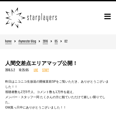
home
rhymester blog
2016
05
02
人間交差点エリアマップ公開！
2016.5.2 16:25:05
LIVE
STAFF
昨日はニコニコ生放送の開催直前SPをご覧いただき、ありがとうございま
した！！
視聴者数も2万5千人、コメント数も1万件を超え、
メンバー・スタッフ一同 たくさんの方に観ていただけて嬉しい限りでし
た。
GW真っ只中にありがとうございました！！