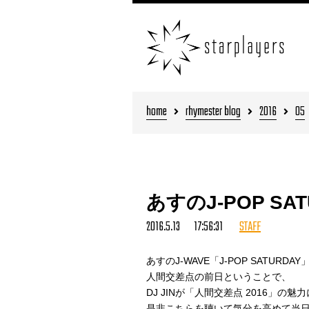
home
rhymester blog
2016
05
あすのJ-POP SA
2016.5.13 17:56:31
STAFF
あすのJ-WAVE「J-POP SATURD
人間交差点の前日ということで、
DJ JINが「人間交差点 2016」の
是非こちらを聴いて気分を高めて当