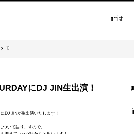
artist
13
p
TURDAYにDJ JIN生出演！
l
AY」にDJ JINが生出演いたします！
魅力について語りますので、
日を迎えていただけたらと思います！