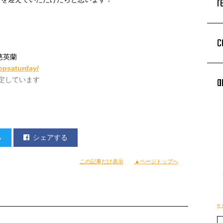
r
c
慈英蘭
popsaturday/
a
を予定しています
る
シェアする
この記事だけ表示
▲ページトップへ
«