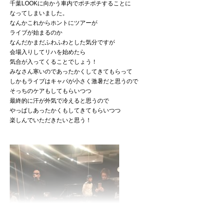
千葉LOOKに向かう車内でポチポチすることに
なってしまいました。
なんかこれからホントにツアーが
ライブが始まるのか
なんだかまだふわふわとした気分ですが
会場入りしてリハを始めたら
気合が入ってくることでしょう！
みなさん寒いのであったかくしてきてもらって
しかもライブはキャパが小さく激暑だと思うので
そっちのケアもしてもらいつつ
最終的に汗が外気で冷えると思うので
やっぱしあったかくもしてきてもらいつつ
楽しんでいただきたいと思う！