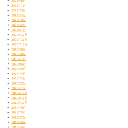
2021年8月
2021年7月
2021年5月
2021年4月
2021年3月
2021年2月
2021年1月
2020年12月
2020年11月
2020年10月
2020年9月
2020年8月
2020年7月
2020年6月
2020年5月
2020年4月
2020年3月
2020年2月
2020年1月
その後天文館繁華街中心地までてくてく
2019年12月
2019年11月
開いてる鹿児島ラーメンの名店の誘惑にも負けず
2019年10月
コンビニでハイボールとかレモンサワーとか買い込んで
2019年9月
タクシー乗って山に帰りました
2019年8月
食べ物がなくて人里に降りてきてしまう熊の気分w
2019年7月
んでもここで鹿児島ラーメン食べておかなかったのは
2019年6月
2019年5月
後々悔いを残すことになったなー