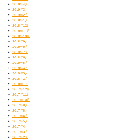
2019年4月
鹿児島ラーメンってのは基本豚骨ではあるんだけど
2019年3月
各店味が違って
2019年2月
はっきりとした定義は無いらしいですけどねー
2019年1月
本当は『のり一』に行きたかったんだけど閉まってたのだ。
2018年12月
2018年11月
2018年10月
2018年9月
2018年8月
2018年7月
2018年6月
2018年5月
2018年4月
2018年3月
2018年2月
2018年1月
2017年12月
2017年11月
2017年10月
2017年9月
2017年8月
2017年6月
2017年5月
2017年4月
2017年3月
2017年2月