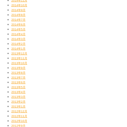
2014年11月
翌朝、桜島を正面に見据える露天風呂にて汗を流し
2014年10月
朝食会場へ。ブッフェ形式。
2014年9月
控えめにちょこちょこ取ってるから
2014年8月
なんかしょぼく見えるかもだけど
2014年7月
朝からまたしても
2014年6月
2014年5月
満漢全席並みに贅を尽くしたモーニング！
2014年4月
しかも一つ一つのお料理のレベルが
2014年3月
当たり前だけど
ホテルレヴェル！
2014年2月
こんなん初めて食べました涙
2014年1月
一般のお客様方に混じって、フツーに隣のテーブルに
2013年12月
2013年11月
剣さんいたりするのウケますw
2013年10月
個人的には中央下の、さつま汁ってのが
2013年9月
ほっこりと美味しくて二日酔い気味のお腹に優しかった。
2013年8月
2013年7月
2013年6月
2013年5月
2013年4月
2013年3月
2013年2月
2013年1月
2012年12月
2012年11月
2012年10月
2012年9月