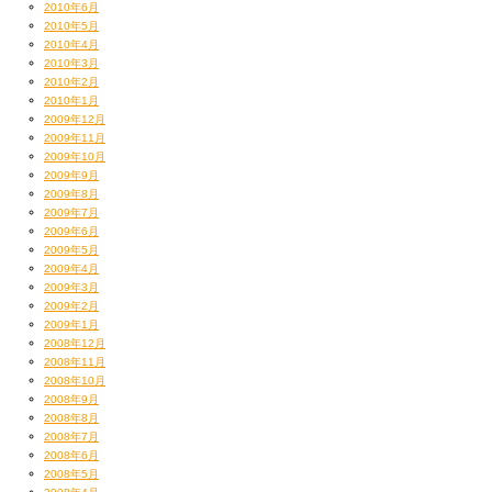
なんか食べ物の話ばっかになってしまったのですが
2010年6月
この件に関してはまた追ってインフォが出ると思うので
2010年5月
その日を震えて待て。
2010年4月
2010年3月
そしてさっきも言ったのだが
2010年2月
2010年1月
2009年12月
2009年11月
2009年10月
2009年9月
2009年8月
2009年7月
2009年6月
2009年5月
2009年4月
2009年3月
2009年2月
2009年1月
2008年12月
2008年11月
2008年10月
不肖わたくしMummy-D
2008年9月
ついにインスタを始めたのだった。
2008年8月
正直ブログとどうバランスを取っていけばいいかわからぬ。
2008年7月
2008年6月
一応タイムリーなのはインスタで
2008年5月
LIVEレポートなんかはじっくりブログで