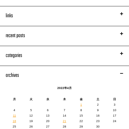
links
recent posts
categories
archives
午前2時前、あたり真っ暗。
所々スマホのライトをかざしながら。
2022年4月
前に歩いた時
は昼だったからなあ
そんなこんなで
月
火
水
木
金
土
日
15分ほどかけて下山すると割とすぐそばに
1
2
3
4
5
6
7
8
9
10
11
12
13
14
15
16
17
18
19
20
21
22
23
24
25
26
27
28
29
30