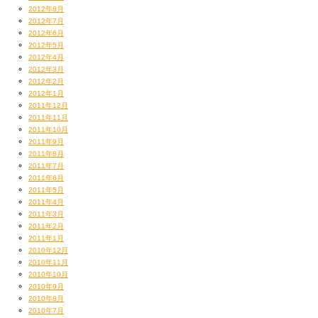
2012年8月
2012年7月
2012年6月
2012年5月
2012年4月
2012年3月
2012年2月
2012年1月
2011年12月
2011年11月
んでもさあ、ふと思ったんだけど
2011年10月
なんか朝から贅沢しすぎよね！
2011年9月
目の前で超一流の料理人さんが天ぷらでもオムレツでも
2011年8月
その場で作ってくれるんだけど
2011年7月
そんでそれらがまたメッチャ軽くて美味しいんだけども
2011年6月
2011年5月
最後に食べた真鯛潮茶漬け
2011年4月
これだけで即死レベルだもんね！
2011年3月
好吃！Buono！マシッソヨー！
2011年2月
飽食の時代に生まれて…
2011年1月
なーんて
2010年12月
己で己を戒めた。いやーそれにしても
2010年11月
2010年10月
すんげえ朝食であった。。。
2010年9月
空港でスウィートポテトお土産に買って
2010年8月
おうちに帰りました。
2010年7月