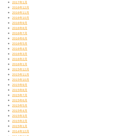
翌日が本番の日。全国から集まってきている
2017年1月
社員さんに見つかってはならぬと言うことで
2016年12月
ずっと部屋にカンヅメ。
2016年11月
2016年10月
西原商会のテーマカラーの緑を着込んで
2016年9月
数曲実演いたしました。
2016年8月
いやーめでたいめでたい！
2016年7月
二日目の晩もCKBの先輩方と薩摩地鶏のお店で乾杯
2016年6月
ダラダラ『梯子酒』せず、また城山へ
2016年5月
この日は山を降りませんでしたw
2016年4月
2016年3月
2016年2月
2016年1月
2015年12月
2015年11月
2015年10月
2015年9月
2015年8月
2015年7月
2015年6月
2015年5月
2015年4月
2015年3月
2015年2月
2015年1月
2014年12月