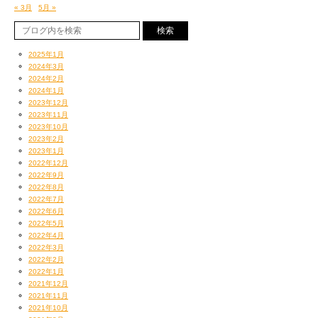
« 3月
5月 »
2025年1月
2024年3月
2024年2月
2024年1月
2023年12月
2023年11月
2023年10月
2023年2月
2023年1月
2022年12月
2022年9月
2022年8月
2022年7月
鹿児島における僕らの「約束の土地」
2022年6月
SR Hallのあるキャパルボビルがあるのであった
2022年5月
そこの階段でいつも九州のサポーターのみんなと
2022年4月
入り待ち出待ちで
2022年3月
ワイワイガヤガヤしてるのであった
2022年2月
2022年1月
なんかいろいろ思い出して切なくなった（酔ってるw）
2021年12月
早く九州のみんなとも再会したいなあ
2021年11月
2021年10月