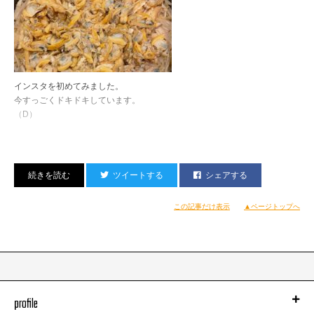
インスタを初めてみました。
今すっごくドキドキしています。
（D）
エビにカニにホタテにローストビーフに…
ツイートする
シェアする
ほぼほぼ満漢全席の世界
CKBの皆さんと素敵な時間を過ごして
この記事だけ表示
▲ページトップへ
これまた素敵な部屋に戻ったのであったが
わたくしちょいと飲み足らず
施設内のコンビニも閉店しちゃっていたため
意を決して山を降りることにした。
profile