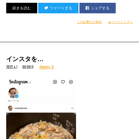
ツイートする
シェアする
この記事だけ表示
▲ページトップへ
インスタを…
2022.4.1 00:00:11
Mummy-D
初日の
宴、w/Crazy Ken Band、再び。
こんなん食べたことないわー涙、ってくらい
おいちい前菜の皆さん。テリーヌとかキッシュ的な
なんてお呼びして良いかわからぬ小品たちなのだが
とにかくムッチャクチャおいちいのだけは
庶民にもわかるのであった。