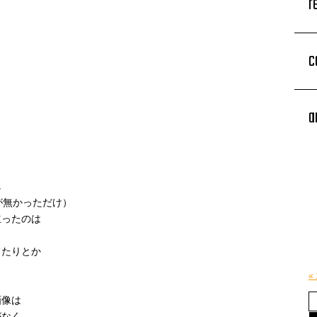
r
c
a
し
が無かっただけ）
立ったのは
てたりとか
«
画像は
がなく