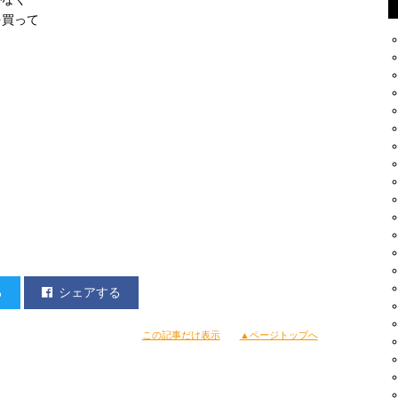
を買って
る
シェアする
この記事だけ表示
▲ページトップへ
印象