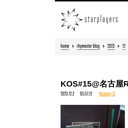
home
rhymester blog
2023
12
KOS#15@名古屋ReN
2023.12.2 05:51:12
Mummy-D