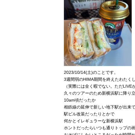
2023/10/14(土)のことです。
3週間弱のHIMA期間を終えたわたく
（実際には全く暇でない。ただLIVE
久々のツアーのため新横浜駅に降り
10am頃だったか
相鉄線の延伸で新しい地下駅が出来
駅ビル改装だったりとかで
何かとイレギュラーな新横浜駅
ホントだったらいつも通りトップの
おそばにしたいところだったが時間