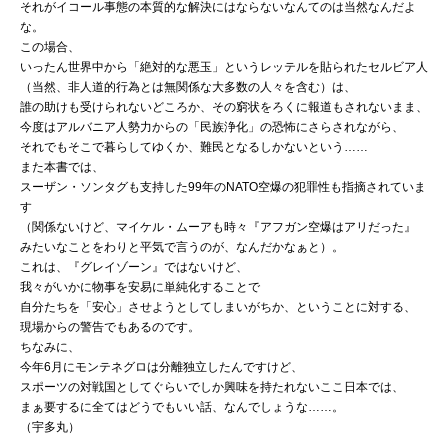
それがイコール事態の本質的な解決にはならないなんてのは当然なんだよ
な。
この場合、
いったん世界中から「絶対的な悪玉」というレッテルを貼られたセルビア人
（当然、非人道的行為とは無関係な大多数の人々を含む）は、
誰の助けも受けられないどころか、その窮状をろくに報道もされないまま、
今度はアルバニア人勢力からの「民族浄化」の恐怖にさらされながら、
それでもそこで暮らしてゆくか、難民となるしかないという……
また本書では、
スーザン・ソンタグも支持した99年のNATO空爆の犯罪性も指摘されていま
す
（関係ないけど、マイケル・ムーアも時々『アフガン空爆はアリだった』
みたいなことをわりと平気で言うのが、なんだかなぁと）。
これは、『グレイゾーン』ではないけど、
我々がいかに物事を安易に単純化することで
自分たちを「安心」させようとしてしまいがちか、ということに対する、
現場からの警告でもあるのです。
ちなみに、
今年6月にモンテネグロは分離独立したんですけど、
スポーツの対戦国としてぐらいでしか興味を持たれないここ日本では、
まぁ要するに全てはどうでもいい話、なんでしょうな……。
（宇多丸）