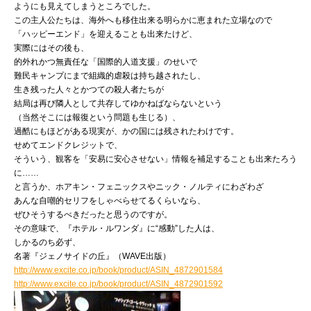
ようにも見えてしまうところでした。
この主人公たちは、海外へも移住出来る明らかに恵まれた立場なので
「ハッピーエンド」を迎えることも出来たけど、
実際にはその後も、
的外れかつ無責任な「国際的人道支援」のせいで
難民キャンプにまで組織的虐殺は持ち越されたし、
生き残った人々とかつての殺人者たちが
結局は再び隣人として共存してゆかねばならないという
（当然そこには報復という問題も生じる）、
過酷にもほどがある現実が、かの国には残されたわけです。
せめてエンドクレジットで、
そういう、観客を「安易に安心させない」情報を補足することも出来たろう
に……
と言うか、ホアキン・フェニックスやニック・ノルティにわざわざ
あんな自嘲的セリフをしゃべらせてるくらいなら、
ぜひそうするべきだったと思うのですが。
その意味で、『ホテル・ルワンダ』に“感動”した人は、
しかるのち必ず、
名著『ジェノサイドの丘』（WAVE出版）
http://www.excite.co.jp/book/product/ASIN_4872901584
http://www.excite.co.jp/book/product/ASIN_4872901592