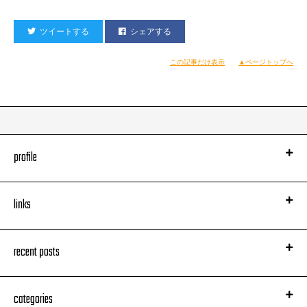
ツイートする
シェアする
この記事だけ表示
▲ページトップへ
profile
links
recent posts
categories