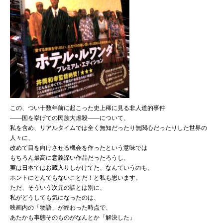
この、つい十数年前に起こった史上稀に見る非人道的事件
——国を挙げての民族大虐殺——について、
私を含め、リアルタイムでは全く無知だったり無関心だったりした世界の
人々に、
改めて目を向けさせる機会を作ったという意味では
もちろん最高に意義深い作品だったろうし、
実は日本ではお蔵入りしかけてた、なんていうのも、
ホントにとんでもないことだ！と私も思います。
ただ、そういう次元の話とは別に、
私がどうしても気になったのは、
映画内の「物語」が終わった時点で、
あたかも事態そのものがなんとか「解決した」