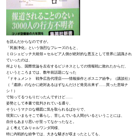
を読んだからなのですが。
「民族浄化」という強烈なフレーズのもと、
ミロシェビッチ大統領＝セルビア人側が絶対的な悪玉として世界に認識され
ていったのは、
何よりも、国際世論を左右するビジネスとしての情報戦に敗れたからだ、
というところまでは、数年前話題になった
『ドキュメント 戦争広告代理店——情報操作とボスニア紛争』（講談社）
（『遺跡』のなかに絶対あるはずなんだけど発見出来ず……買った意味ナ
シ！）
で知ってるつもりだったんですけど……
姿勢として本書で批判されている通り、
そういうマクロな構図に気を取られるばかりで、
現実にいまもそこで暮らし、苦しんでいる人間がいるということには、
自分もあまり思いが至ってなかったなと。
よく考えてみりゃルワンダ同様、
特に内戦的な紛争では、大きな騒ぎが収まったとしても、