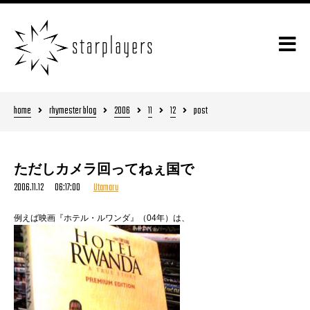
home
rhymester blog
2006
11
12
post
ただしカメラ回ってねぇ国で
2006.11.12 06:17:00
Utamaru
例えば映画『ホテル・ルワンダ』（04年）は、