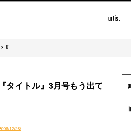
artist
01
p
『タイトル』3月号もう出て
l
/2006/12/26/