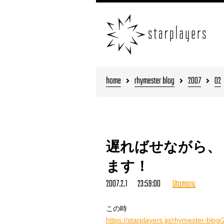
home
rhymester blog
2007
02
遅ればせながら、
ます！
2007.2.1 23:59:00
Utamaru
この時
https://starplayers.jp/rhymester-blog