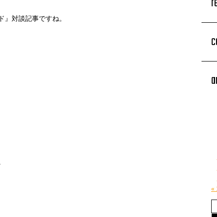
r
ド』対談記事ですね。
c
a
。
«