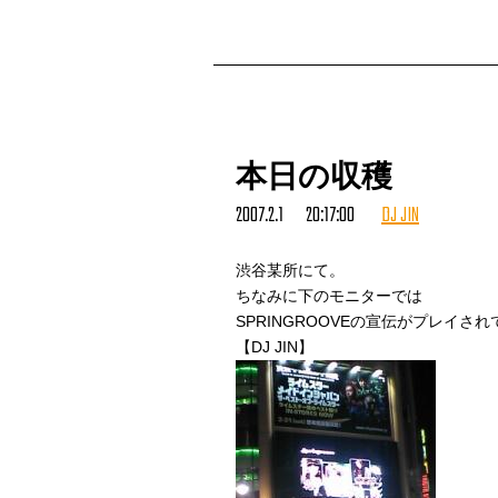
着物はね、正直ちょっと似合うと思
本日の収穫
2007.2.1 20:17:00
DJ JIN
渋谷某所にて。
ちなみに下のモニターでは
SPRINGROOVEの宣伝がプレイさ
【DJ JIN】
ともあれ面白いので読んでね！
来年もぜひまたお呼ばれしたいもの