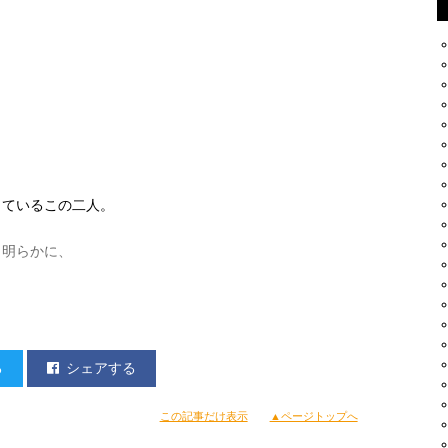
しているこの二人。
も明らかに、
なぁ……
る
シェアする
この記事だけ表示
▲ページトップへ