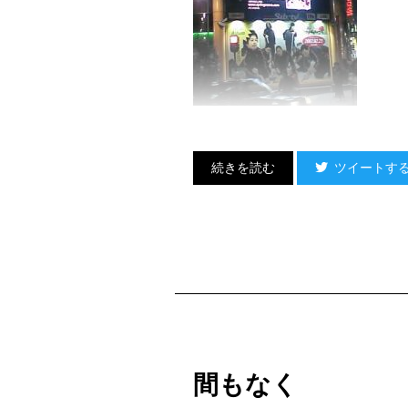
（宇多丸）
ツイートす
間もなく