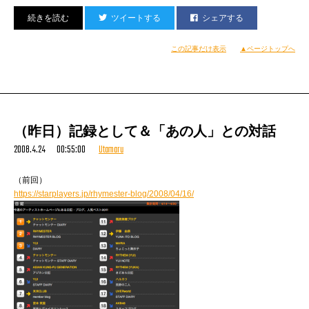
ツイートする
シェアする
この記事だけ表示
▲ページトップへ
（撮影：佐々木士郎）
最近、レックしました。
（昨日）記録として＆「あの人」との対話
2008.4.24 00:55:00
Utamaru
（前回）
https://starplayers.jp/rhymester-blog/2008/04/16/
その名も〈東ヨットスクール〉のみなさんです。
あずまヨットスクール。ひがしヨット、じゃないよ。
（ちなみに写真中央で、イカした80’sなGジャンの
背中を見せているのはアタクシでございやす）