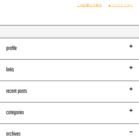
【DJ JIN】
そのアルバム『GAME』発売当日夜、
この記事だけ表示
▲ページトップへ
つまり最初のデイリーの結果が出た、
まさに直後のPerfumeと私の様子を、
そのまま真空パックしてお届けいたします！
ちなみにこの番組、
毎回の番宣もかなり死ねる出来なので要注意
（特に前回の細田さんゲスト時のは悪質だった！）。
本日、
profile
『マブ論』単行本用に収録してきた
某大物プロデューサーのインタビュー、
内容は予想を上回る超絶的な素晴らしさだったんですが、
links
質問に集中し過ぎていたせいか、
このブログ用の2ショット写真を撮るのを
すっかり忘れてしまいました……し、しくった。
というわけで、
recent posts
写真および情報はまた追って！
（宇多丸）
categories
archives