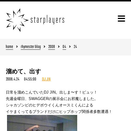
home
rhymester blog
2008
04
24
溜めて、出す
2008.4.24 04:55:00
DJ JIN
日常を溜めこんでいたDJ JIN。出しま〜す！ピュッ！
先週金曜日、SWAGGERの展示会にお邪魔しました。
シャカゾンビのヒデボウイくんオースミくんによる
イケまくってるブランドだけにヒップホップ関係者多数遭遇！