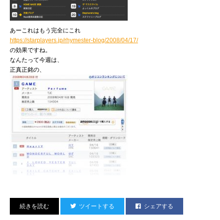
宇都宮のヒップホップ・グループ、時雨（しぐれ）の
でっかいヤツ、東力士（あずまりきし）が
若くて活きのいい地元のMCを束ね、
あーこれはもう完全にこれ
夏くらいにアルバムをリリースするそうです。
https://starplayers.jp/rhymester-blog/2008/04/17/
その闘魂注入のためにDJ JINが一曲プロデュース。
の効果ですね。
全力で取り組んだ力作に仕上がりました。
なんたって今週は、
アルバムが届いたらまた紹介させてくださいね。
正真正銘の、
日本一！
先日、魚河岸職人&旧友と酒を酌み交わしました。
ということで今週土曜の『タマフル』では、
ツイートする
シェアする
でわでわ♪
http://www.tbsradio.jp/utamaru/index.html