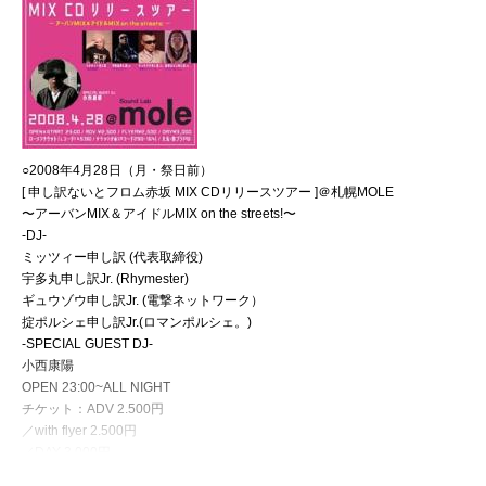
○2008年4月28日（月・祭日前）
[ 申し訳ないとフロム赤坂 MIX CDリリースツアー ]＠札幌MOLE
〜アーバンMIX＆アイドルMIX on the streets!〜
-DJ-
ミッツィー申し訳 (代表取締役)
宇多丸申し訳Jr. (Rhymester)
ギュウゾウ申し訳Jr. (電撃ネットワーク）
掟ポルシェ申し訳Jr.(ロマンポルシェ。)
-SPECIAL GUEST DJ-
小西康陽
OPEN 23:00~ALL NIGHT
チケット：ADV 2.500円
／with flyer 2.500円
／DAY 3.000円
＠札幌sound Lab MOLE