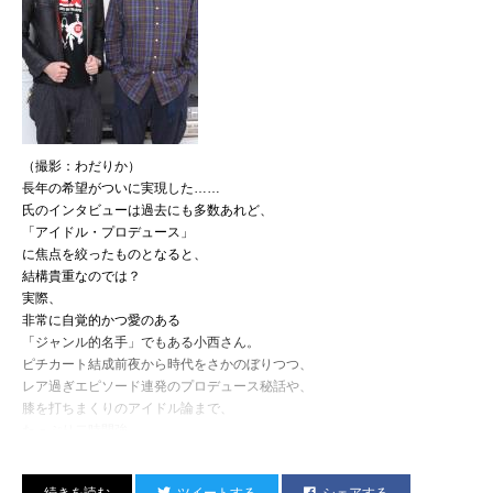
小西康陽のコラム1993-2008」
（撮影：わだりか）
長年の希望がついに実現した……
氏のインタビューは過去にも多数あれど、
「アイドル・プロデュース」
に焦点を絞ったものとなると、
結構貴重なのでは？
実際、
の販売も決定！
非常に自覚的かつ愛のある
TIME TABLE（予定）
「ジャンル的名手」でもある小西さん。
23:00~23:30 DJ ミッツィー申し訳
ピチカート結成前夜から時代をさかのぼりつつ、
23:30~0:00 DJ 宇多丸申し訳Jr.
レア過ぎエピソード連発のプロデュース秘話や、
0:00~1:00 DJ ギュウゾウ申し訳Jr.
膝を打ちまくりのアイドル論まで、
1:00~1:30 DJ ミッツィー申し訳
たっぷり二時間強、
1:30~2:30 DJ 小西康陽
素晴らしいお話をうかがうことが出来ました！
2:30~3:20 DJ 掟ポルシェ申し訳Jr.
この様子はもちろん、
3:20~4:20 DJ 宇多丸申し訳Jr.
ツイートする
シェアする