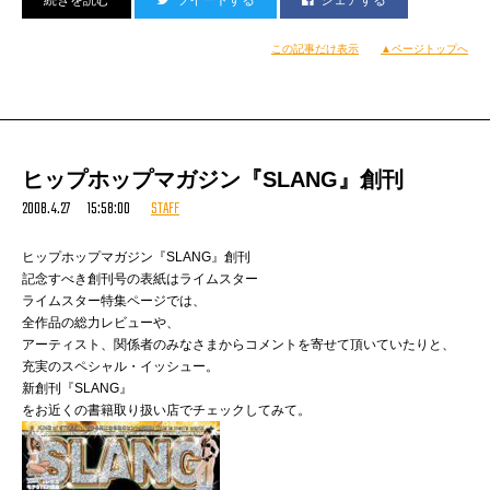
7月3日発売予定の
4:20~LAST DJ ミッツィー申し訳
『マブ論』単行本に収録されます。
ただいま追加原稿バリバリ進行中。
この記事だけ表示
▲ページトップへ
いったん集中し出すと、
それこそ寝食を忘れて書き続けちゃうんだけどなぁ……
取りかかるまでがね、超グズグズしてるタイプという。
つまり今回は、
いや、やればできる子！
開場から終了まで、
（宇多丸）
すべて純『申し訳』スタイル。
ヒップホップマガジン『SLANG』創刊
小西さんも自身のクラシック連発か？
2008.4.27 15:58:00
STAFF
いずれにせよ、
ここまでのメンツが揃う機会は、
全国でもなかなか無いはず。
ヒップホップマガジン『SLANG』創刊
お近くの方はぜひ！
記念すべき創刊号の表紙はライムスター
そんでもって今夜は、
ライムスター特集ページでは、
満を持してこちら
全作品の総力レビューや、
http://www.tbsradio.jp/life/
アーティスト、関係者のみなさまからコメントを寄せて頂いていたりと、
にお邪魔してきます。
充実のスペシャル・イッシュー。
ウェブ中継もやるみたいなので、
新創刊『SLANG』
皆さん聴いてねっ。
をお近くの書籍取り扱い店でチェックしてみて。
ちゃんとした（もしくは超下劣な）話できるかな……
しまおさん出演の『RANKING TO GET ILL』
https://starplayers.jp/rhymester-blog/2008/04/21/