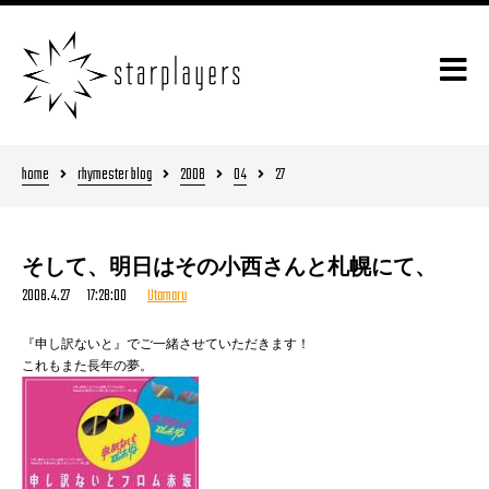
home
rhymester blog
2008
04
27
そして、明日はその小西さんと札幌にて、
2008.4.27 17:28:00
Utamaru
『申し訳ないと』でご一緒させていただきます！
これもまた長年の夢。