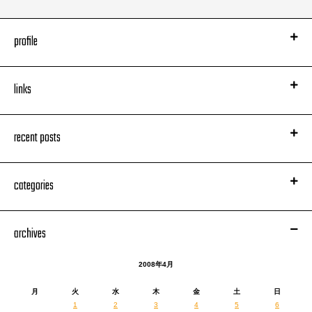
profile
links
recent posts
categories
archives
2008年4月
月
火
水
木
金
土
日
1
2
3
4
5
6