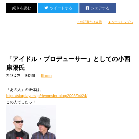
[
http://www.mole-sapporo.jp/
]
ツイートする
シェアする
札幌市中央区南３条西２丁目ニコービルB1F
（狸小路２丁目内・旧BRIDGE）
問合せ：011-207-5101(mole)
この記事だけ表示
▲ページトップへ
／011-208-0651(ロス・エンタテインメント)
※20歳未満入場不可
＊入場先着３０名に申し訳フロム赤坂・缶バッジプレゼント！
by ６セントプレス[
http://www.sixcentpress.jp
]
「アイドル・プロデューサー」としての小西
康陽氏
2008.4.27 17:12:00
Utamaru
「あの人」の正体は、
https://starplayers.jp/rhymester-blog/2008/04/24/
この人でしたっ！
＊「申し訳ないとフロム赤坂 MIX CD&T-シャツ」
即売→サイン→握手会も決定！
（バッチやFREE HUGなどの特典付き、
５千円以上お買い上げの方には副音声ＣＤも！）
＊「ぼくは散歩と雑学が好きだった。