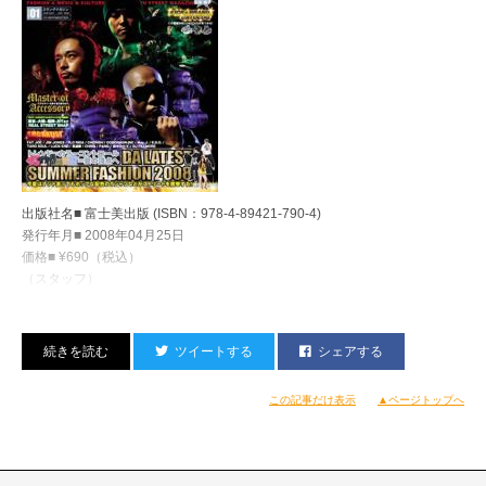
でも観て、気合い入れんべ。
（宇多丸）
出版社名■ 富士美出版 (ISBN：978-4-89421-790-4)
発行年月■ 2008年04月25日
価格■ ¥690（税込）
（スタッフ）
ツイートする
シェアする
この記事だけ表示
▲ページトップへ